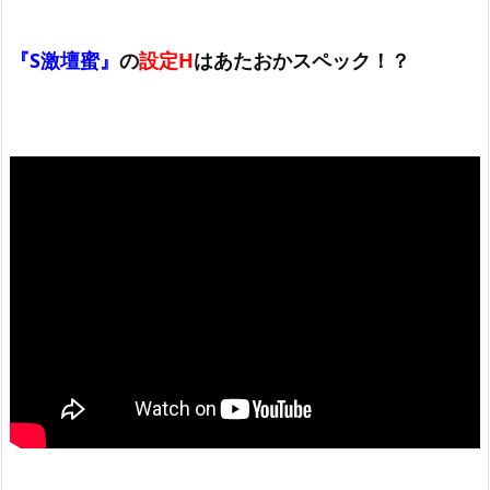
『S激壇蜜』
の
設定H
はあたおかスペック！？