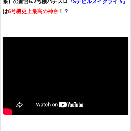
系）の新台6.2号機パチスロ
『Sデビルメイクライ 5』
は
6号機史上最高の神台
！？