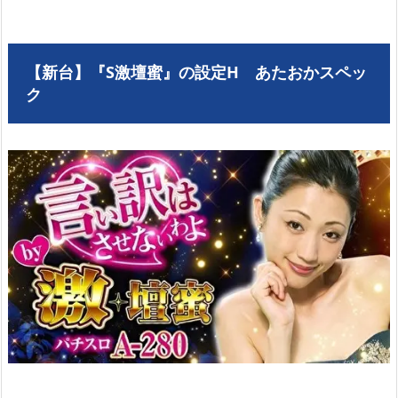
【新台】『S激壇蜜』の設定H あたおかスペッ
ク