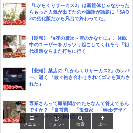
『Lからくりサーカス2』は新筐体じゃなかった
らもっと人気が出てたのか議論が話題に「SAO
2の劣化版だから凡台で終わってた」
【朗報】『e花の慶次～雲のかなたに』、休眠
中のユーザーをガッツリ起こしてくれそう「初
代復活ならまた打ちに行く」
【悲報】某店の『Lからくりサーカス2』のレバ
ー、逝く 「散々抱き合わせされてゴミを買わさ
れた」
専業さんって職業聞かれたらなんて答えてるん
ですか？ 「自営業」 「投資家」「Webデザイ
ナー（パソコン触れない）」
メニュー
検索
上へ
コメント