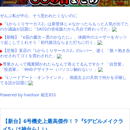
ぜんぶ私が中心、そう思われたくないのに
『Lからくりサーカス2』は新筐体じゃなかったらもっと人気が出てた
のか議論が話題に「SAO2の劣化版だから凡台で終わってた」
【朗報】『e花の慶次～雲のかなたに』、休眠中のユーザーをガッツ
リ起こしてくれそう「初代復活ならまた打ちに行く」
【悲報】某店の『Lからくりサーカス2』のレバー、逝く 「散々抱き合
わせされてゴミを買わされた」
専業さんって職業聞かれたらなんて答えてるんですか？ 「自営業」
「投資家」「Webデザイナー（パソコン触れない）」
『Lソードアート・オンラインⅡ』、画面左上の天気で何かを示唆し
てる説が話題に
Powered by livedoor 相互RSS
【新台】6号機史上最高傑作！？『Sデビルメイクラ
イ5』は神台らしい