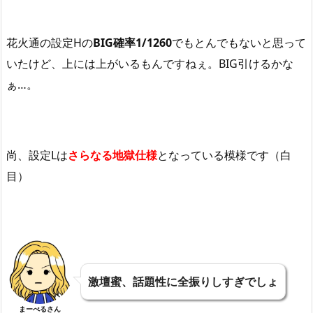
花火通の設定Hの
BIG確率1/1260
でもとんでもないと思って
いたけど、上には上がいるもんですねぇ。BIG引けるかな
ぁ…。
尚、設定Lは
さらなる地獄仕様
となっている模様です（白
目）
激壇蜜、話題性に全振りしすぎでしょ
まーべるさん