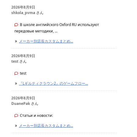
2026年8月9日
shkola_pvma さん
В школе английского Oxford RU используют
передовые методики, ...
メーカー別店長カスタムまとめ...
2026年8月9日
test さん
test
『Lギルティクラウン2』のゲームフロー...
2026年8月9日
DuanePak さん
Статьи и новости:
メーカー別店長カスタムまとめ...