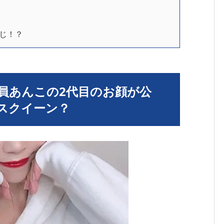
」
じ！？
員あんこの2代目のお顔が公
スクイーン？