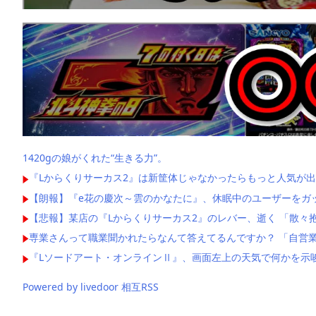
1420gの娘がくれた“生きる力”。
『Lからくりサーカス2』は新筐体じゃなかったらもっと人気が出
【朗報】『e花の慶次～雲のかなたに』、休眠中のユーザーをガ
【悲報】某店の『Lからくりサーカス2』のレバー、逝く 「散々
専業さんって職業聞かれたらなんて答えてるんですか？ 「自営業
『Lソードアート・オンラインⅡ』、画面左上の天気で何かを示
Powered by livedoor 相互RSS