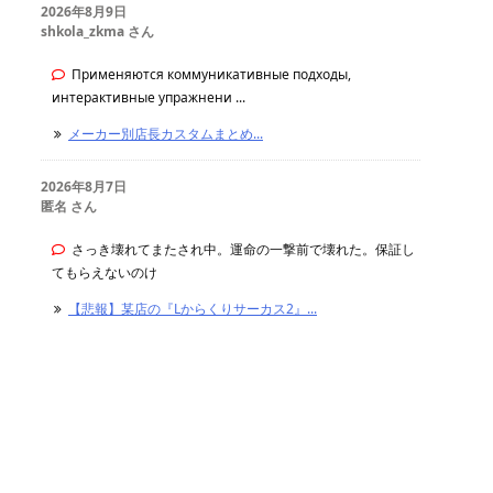
2026年8月9日
shkola_zkma さん
Применяются коммуникативные подходы,
интерактивные упражнени ...
メーカー別店長カスタムまとめ...
2026年8月7日
匿名 さん
さっき壊れてまたされ中。運命の一撃前で壊れた。保証し
てもらえないのけ
【悲報】某店の『Lからくりサーカス2』...