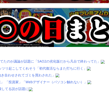
てたのか議論が話題に「SAO2の劣化版だから凡台で終わってた」
ッツリ起こしてくれそう「初代復活ならまた打ちに行く」
抱き合わせされてゴミを買わされた」
」 「投資家」「Webデザイナー（パソコン触れない）」
唆してる説が話題に