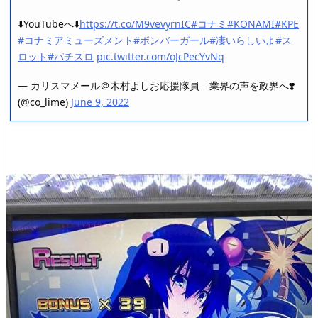
⬇️YouTubeへ⬇️
https://t.co/M9vevyrnIC
#コナミ
#KONAMI
#KPE
#コナミアミューズメント
#ボンバーガール
#凄いらしいよ
#ス
ロット
#パチスロ
pic.twitter.com/oJcPecYvNq
— カリスマメール＠木村よしお応援隊員 業界の声を政界へ❣️
(@co_lime)
June 9, 2022