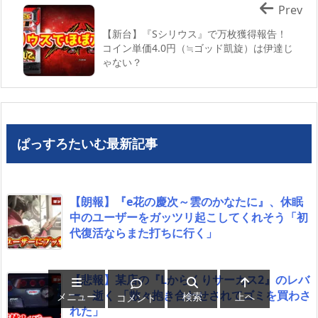
Prev
【新台】『Sシリウス』で万枚獲得報告！
コイン単価4.0円（≒ゴッド凱旋）は伊達じ
ゃない？
ぱっすろたいむ最新記事
【朗報】『e花の慶次～雲のかなたに』、休眠
中のユーザーをガッツリ起こしてくれそう「初
代復活ならまた打ちに行く」
【悲報】某店の『Lからくりサーカス2』のレバ
ー、逝く 「散々抱き合わせされてゴミを買わさ
メニュー
検索
上へ
コメント
れた」