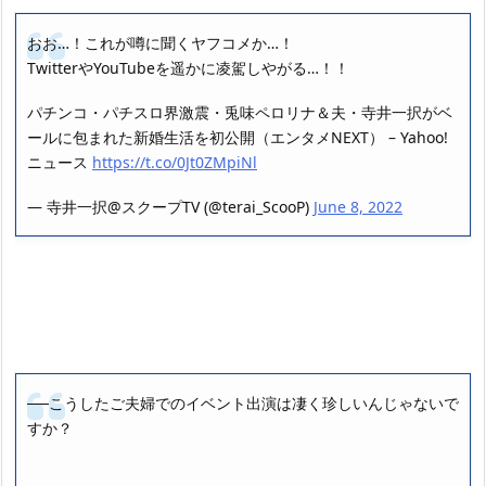
おお…！これが噂に聞くヤフコメか…！
TwitterやYouTubeを遥かに凌駕しやがる…！！
パチンコ・パチスロ界激震・兎味ペロリナ＆夫・寺井一択がベ
ールに包まれた新婚生活を初公開（エンタメNEXT） – Yahoo!
ニュース
https://t.co/0Jt0ZMpiNl
— 寺井一択@スクープTV (@terai_ScooP)
June 8, 2022
──こうしたご夫婦でのイベント出演は凄く珍しいんじゃないで
すか？