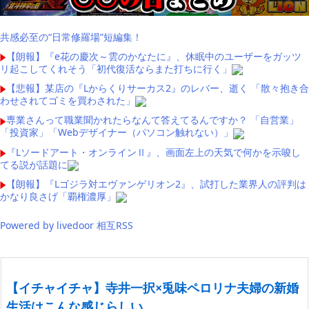
共感必至の“日常修羅場”短編集！
【朗報】『e花の慶次～雲のかなたに』、休眠中のユーザーをガッツ
リ起こしてくれそう「初代復活ならまた打ちに行く」
【悲報】某店の『Lからくりサーカス2』のレバー、逝く 「散々抱き合
わせされてゴミを買わされた」
専業さんって職業聞かれたらなんて答えてるんですか？ 「自営業」
「投資家」「Webデザイナー（パソコン触れない）」
『Lソードアート・オンラインⅡ』、画面左上の天気で何かを示唆し
てる説が話題に
【朗報】『Lゴジラ対エヴァンゲリオン2』、試打した業界人の評判は
かなり良さげ「覇権濃厚」
Powered by livedoor 相互RSS
【イチャイチャ】寺井一択×兎味ペロリナ夫婦の新婚
生活はこんな感じらしい