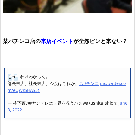
某パチンコ店の
来店イベント
が全然ピンと来ない？
もう、わけわからん。
部長来店、社長来店、今度はこれか。
#パチンコ
pic.twitter.co
m/eQWkSHAS5z
— 枠下蒼7@ヤンデレは世界を救う♪ (@wakushita_shion)
June
8, 2022