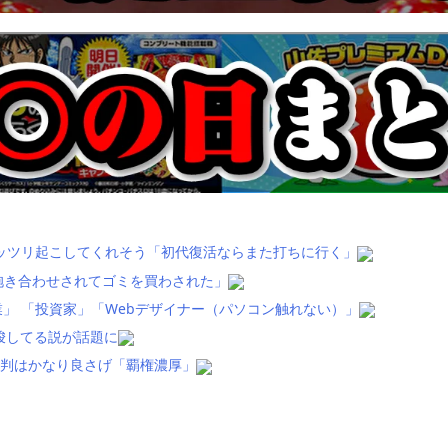
ッツリ起こしてくれそう「初代復活ならまた打ちに行く」
抱き合わせされてゴミを買わされた」
」 「投資家」「Webデザイナー（パソコン触れない）」
唆してる説が話題に
評判はかなり良さげ「覇権濃厚」