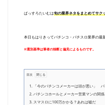
ぱっすろたいむは
旬の業界ネタをまとめてサク
本日もはりきってパチンコ・パチスロ業界の最
※選別基準は筆者の独断と偏見によるものです。
目次
1.
「今のパチンコメーカーは頭が悪い」 パ
2.
パチンコホールとメーカー営業マンの関係
3.
スマスロに100万かかる？あれは嘘だ