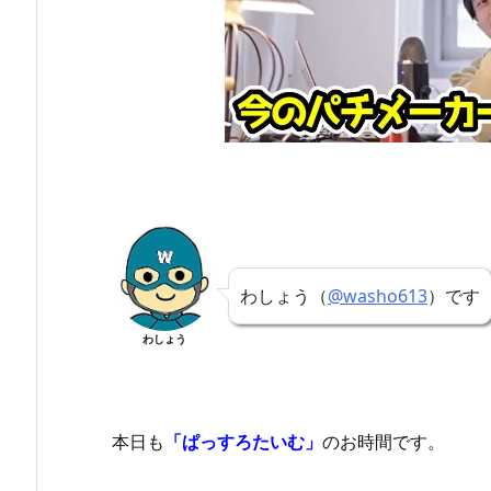
わしょう（
@washo613
）です
わしょう
本日も
「ぱっすろたいむ」
のお時間です。