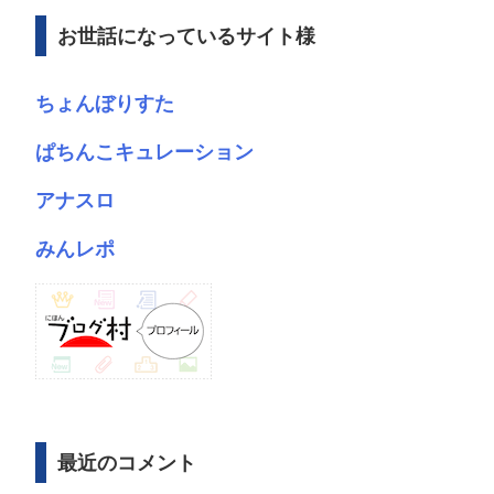
ブ
お世話になっているサイト様
ちょんぼりすた
ぱちんこキュレーション
アナスロ
みんレポ
最近のコメント