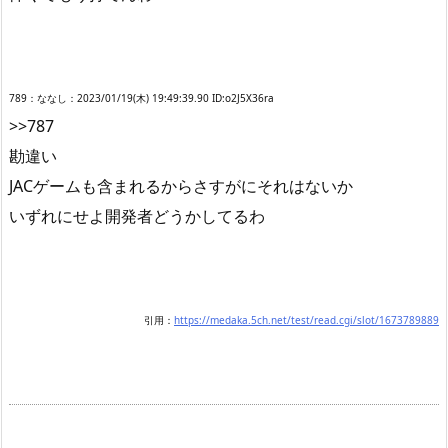
789：ななし：2023/01/19(木) 19:49:39.90 ID:o2J5X36ra
>>787
勘違い
JACゲームも含まれるからさすがにそれはないか
いずれにせよ開発者どうかしてるわ
引用：
https://medaka.5ch.net/test/read.cgi/slot/1673789889