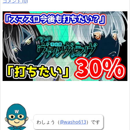
コメント (0)
わしょう（
@washo613
）です