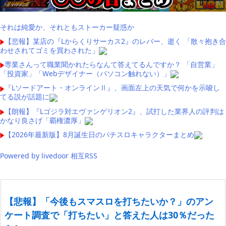
それは純愛か、それともストーカー疑惑か
【悲報】某店の『Lからくりサーカス2』のレバー、逝く 「散々抱き合
わせされてゴミを買わされた」
専業さんって職業聞かれたらなんて答えてるんですか？ 「自営業」
「投資家」「Webデザイナー（パソコン触れない）」
『Lソードアート・オンラインⅡ』、画面左上の天気で何かを示唆し
てる説が話題に
【朗報】『Lゴジラ対エヴァンゲリオン2』、試打した業界人の評判は
かなり良さげ「覇権濃厚」
【2026年最新版】8月誕生日のパチスロキャラクターまとめ
Powered by livedoor 相互RSS
【悲報】「今後もスマスロを打ちたいか？」のアン
ケート調査で「打ちたい」と答えた人は30％だった