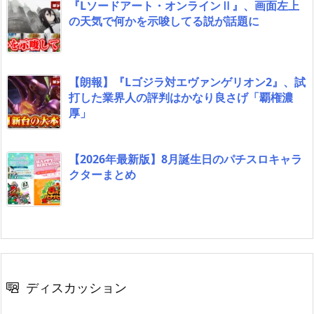
『Lソードアート・オンラインⅡ』、画面左上
の天気で何かを示唆してる説が話題に
【朗報】『Lゴジラ対エヴァンゲリオン2』、試
打した業界人の評判はかなり良さげ「覇権濃
厚」
【2026年最新版】8月誕生日のパチスロキャラ
クターまとめ
ディスカッション