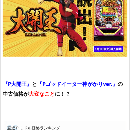
『P大開王』
と
『Pゴッドイーター神がかりver.』
の
中古価格が
大変なこと
に！？
直近Ｐミドル価格ランキング