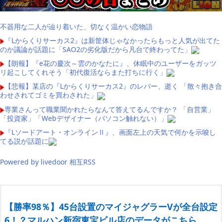
不器用な二人が辿り着いた、切なく温かい恋物語
『Lからくりサーカス2』は新筐体じゃなかったらもっと人気が出てた
のか議論が話題に「SAO2の劣化版だから凡台で終わってた」
【朗報】『e花の慶次～雲のかなたに』、休眠中のユーザーをガッツ
リ起こしてくれそう「初代復活ならまた打ちに行く」
【悲報】某店の『Lからくりサーカス2』のレバー、逝く 「散々抱き合
わせされてゴミを買わされた」
専業さんって職業聞かれたらなんて答えてるんですか？ 「自営業」
「投資家」「Webデザイナー（パソコン触れない）」
『Lソードアート・オンラインⅡ』、画面左上の天気で何かを示唆し
てる説が話題に
Powered by livedoor 相互RSS
【勝率98％】45台設置のマイジャグラーVが全台設定
6！？マルハン新宿東宝ビル店のデータがこちら