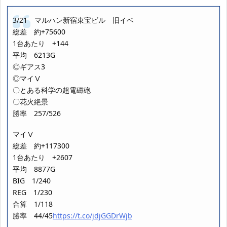
3/21 マルハン新宿東宝ビル 旧イベ
総差 約+75600
1台あたり +144
平均 6213G
◎ギアス3
◎マイⅤ
〇とある科学の超電磁砲
〇花火絶景
勝率 257/526
マイⅤ
総差 約+117300
1台あたり +2607
平均 8877G
BIG 1/240
REG 1/230
合算 1/118
勝率 44/45
https://t.co/jdjGGDrWjb