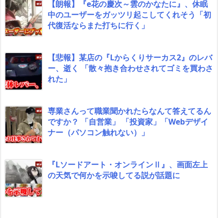
【朗報】『e花の慶次～雲のかなたに』、休眠
中のユーザーをガッツリ起こしてくれそう「初
代復活ならまた打ちに行く」
【悲報】某店の『Lからくりサーカス2』のレバ
ー、逝く 「散々抱き合わせされてゴミを買わさ
れた」
専業さんって職業聞かれたらなんて答えてるん
ですか？ 「自営業」 「投資家」「Webデザイ
ナー（パソコン触れない）」
『Lソードアート・オンラインⅡ』、画面左上
の天気で何かを示唆してる説が話題に