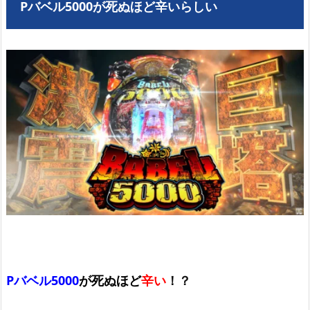
Pバベル5000が死ぬほど辛いらしい
Pバベル5000
が
死ぬほど
辛い
！？