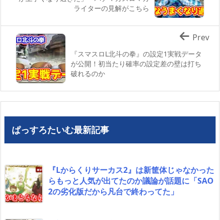
ライターの見解がこちら
Prev
『スマスロL北斗の拳』の設定1実戦データ
が公開！初当たり確率の設定差の壁は打ち
破れるのか
ぱっすろたいむ最新記事
『Lからくりサーカス2』は新筐体じゃなかった
らもっと人気が出てたのか議論が話題に「SAO
2の劣化版だから凡台で終わってた」