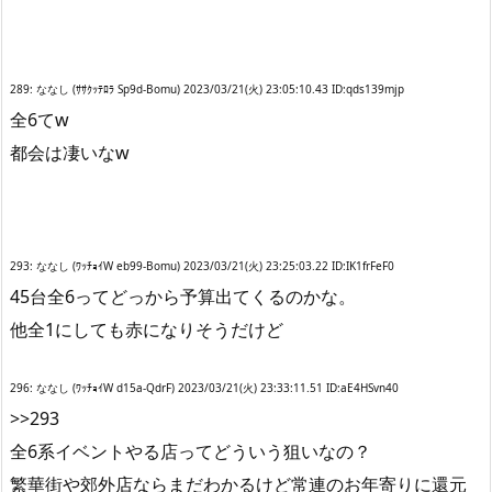
289: ななし (ｻｻｸｯﾃﾛﾗ Sp9d-Bomu) 2023/03/21(火) 23:05:10.43 ID:qds139mjp
全6てw
都会は凄いなw
293: ななし (ﾜｯﾁｮｲW eb99-Bomu) 2023/03/21(火) 23:25:03.22 ID:IK1frFeF0
45台全6ってどっから予算出てくるのかな。
他全1にしても赤になりそうだけど
296: ななし (ﾜｯﾁｮｲW d15a-QdrF) 2023/03/21(火) 23:33:11.51 ID:aE4HSvn40
>>293
全6系イベントやる店ってどういう狙いなの？
繁華街や郊外店ならまだわかるけど常連のお年寄りに還元