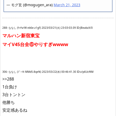
— モグ玄 (@mogugen_ara)
March 21, 2023
288: ななし (ﾜｯﾁｮｲW eb6e-z1gF) 2023/03/21(火) 23:03:03.09 ID:JBeabzX/0
マルハン新宿東宝
マイV45台全⑥やりすぎwwww
306: ななし (ﾌﾞｰｲﾓ MMd5-8qeN) 2023/03/22(水) 00:46:41.30 ID:z/p6Ucf4M
>>288
1台負け
3台トントン
他勝ち
安定感あるね