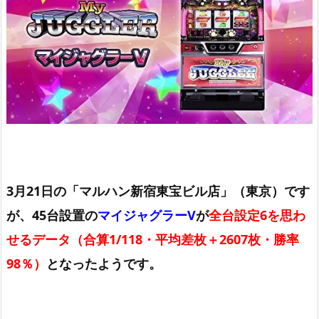
3月21日の「マルハン新宿東宝ビル店」（東京）です
が、45台設置の
マイジャグラーV
が
全台設定6を思わ
せるデータ（合算1/118・平均差枚＋2607枚・勝率
98％）
となったようです。