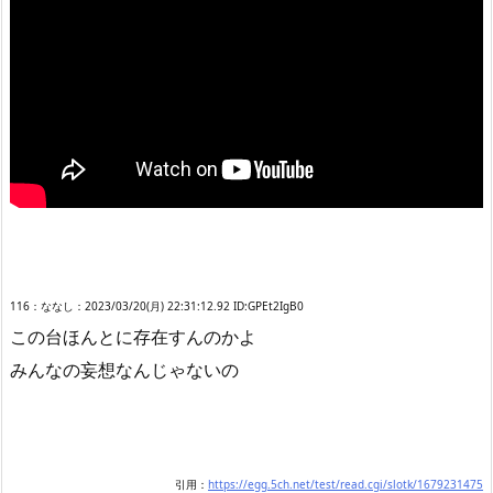
116：ななし：2023/03/20(月) 22:31:12.92 ID:GPEt2IgB0
この台ほんとに存在すんのかよ
みんなの妄想なんじゃないの
引用：
https://egg.5ch.net/test/read.cgi/slotk/1679231475