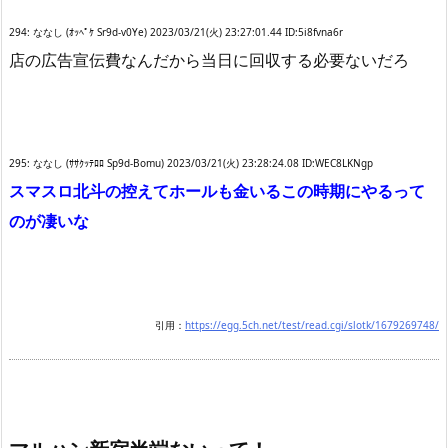
294: ななし (ｵｯﾍﾟｹ Sr9d-v0Ye) 2023/03/21(火) 23:27:01.44 ID:5i8fvna6r
店の広告宣伝費なんだから当日に回収する必要ないだろ
295: ななし (ｻｻｸｯﾃﾛﾛ Sp9d-Bomu) 2023/03/21(火) 23:28:24.08 ID:WEC8LKNgp
スマスロ北斗の控えてホールも金いるこの時期にやるって
のが凄いな
引用：
https://egg.5ch.net/test/read.cgi/slotk/1679269748/