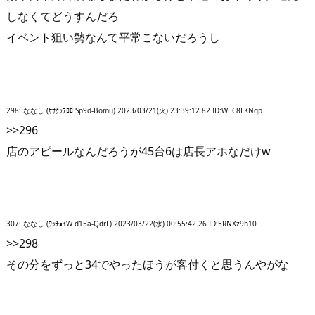
しなくてどうすんだろ
イベント狙い勢なんて平常こないだろうし
298: ななし (ｻｻｸｯﾃﾛﾛ Sp9d-Bomu) 2023/03/21(火) 23:39:12.82 ID:WEC8LKNgp
>>296
店のアピールなんだろうが45台6は店長アホなだけw
307: ななし (ﾜｯﾁｮｲW d15a-QdrF) 2023/03/22(水) 00:55:42.26 ID:5RNXz9h10
>>298
その分をずっと34でやったほうが客付くと思うんやがな