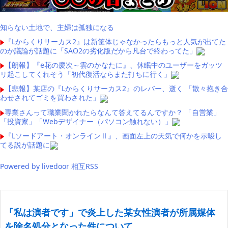
知らない土地で、主婦は孤独になる
『Lからくりサーカス2』は新筐体じゃなかったらもっと人気が出てた
のか議論が話題に「SAO2の劣化版だから凡台で終わってた」
【朗報】『e花の慶次～雲のかなたに』、休眠中のユーザーをガッツ
リ起こしてくれそう「初代復活ならまた打ちに行く」
【悲報】某店の『Lからくりサーカス2』のレバー、逝く 「散々抱き合
わせされてゴミを買わされた」
専業さんって職業聞かれたらなんて答えてるんですか？ 「自営業」
「投資家」「Webデザイナー（パソコン触れない）」
『Lソードアート・オンラインⅡ』、画面左上の天気で何かを示唆し
てる説が話題に
Powered by livedoor 相互RSS
「私は演者です」で炎上した某女性演者が所属媒体
を除名処分となった件について