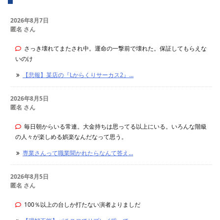
2026年8月7日
匿名 さん
さっき壊れてまたされ中。運命の一撃前で壊れた。保証してもらえな
いのけ
【悲報】某店の『Lからくりサーカス2』...
2026年8月5日
匿名 さん
毎日朝からいる常連。大金持ちは思ってる以上にいる。いろんな階級
の人々が楽しめる娯楽なんだなって思う。
専業さんって職業聞かれたらなんて答え...
2026年8月5日
匿名 さん
100％以上の台しか打たない演者よりましだ