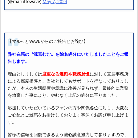
(@maruttowave)
May 7, 2024
【マルっとWAVEからのご報告とお詫び】
弊社在籍の〝涼宮むむ〟を除名処分にいたしましたことをご報
告します。
理由としましては
度重なる遅刻や職務怠慢
に対して直属事務所
による都度指導と、当社としてもサポートを行なっておりまし
たが、本人の生活態度や意識に改善が見られず、最終的に業務
を放棄した事により、やむなく上記の処分に至りました。
応援していただいているファンの方や関係各位に対し、大変な
ご心配とご迷惑をお掛けしております事深くお詫び申し上げま
す。
皆様の信頼を回復できるよう誠心誠意努力して参りますので、