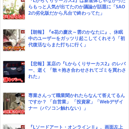
『Lからくりサーカス2』は新筐体じゃなかった
らもっと人気が出てたのか議論が話題に「SAO
2の劣化版だから凡台で終わってた」
【朗報】『e花の慶次～雲のかなたに』、休眠
中のユーザーをガッツリ起こしてくれそう「初
代復活ならまた打ちに行く」
【悲報】某店の『Lからくりサーカス2』のレバ
ー、逝く 「散々抱き合わせされてゴミを買わさ
れた」
専業さんって職業聞かれたらなんて答えてるん
ですか？ 「自営業」 「投資家」「Webデザイ
ナー（パソコン触れない）」
『Lソードアート・オンラインⅡ』、画面左上