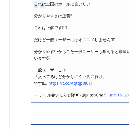
これは全国のホールに言いたい
分かりやすさは正義‼️
これは正解です🙆‍♂️
だけど一般ユーザーにはオススメしません🙇‍♂️
分かりやすいからこそ一般ユーザーも狙えると勘違
います💦
一般ユーザーこそ
「入ってるけど分かりにくい店に行け」
です‼️…
https://t.co/Aqtqp8J01j
— シャル@ツモらせ隊🌟 (@p_tenChar)
June 16, 2