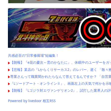
共感必至の“日常修羅場”短編集！
【朗報】『e花の慶次～雲のかなたに』、休眠中のユーザーをガ
【悲報】某店の『Lからくりサーカス2』のレバー、逝く 「散々
専業さんって職業聞かれたらなんて答えてるんですか？ 「自営業
『Lソードアート・オンラインⅡ』、画面左上の天気で何かを示
【朗報】『Lゴジラ対エヴァンゲリオン2』、試打した業界人の
Powered by livedoor 相互RSS