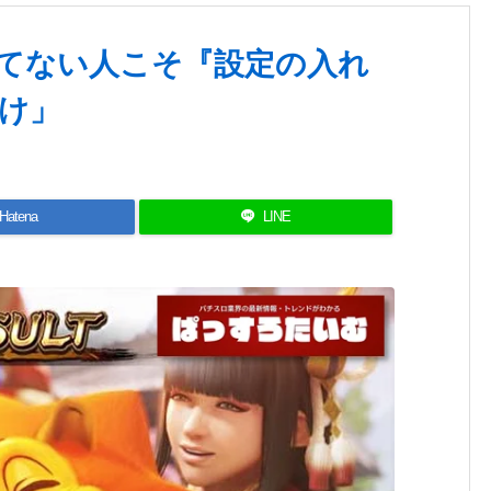
てない人こそ『設定の入れ
け」
Hatena
LINE