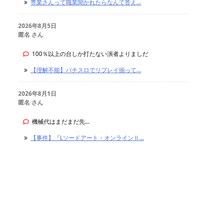
専業さんって職業聞かれたらなんて答え...
2026年8月5日
匿名 さん
100％以上の台しか打たない演者よりましだ
【理解不能】パチスロでリプレイ揃って...
2026年8月1日
匿名 さん
機械代はまだまだ先...
【事件】『Lソードアート・オンラインⅡ...