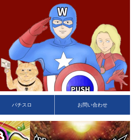
パチスロ
お問い合わせ