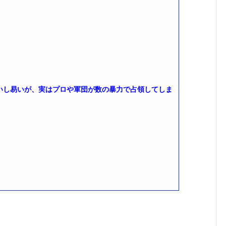
いし易いが、実はプロや軍団が数の暴力で占領してしま