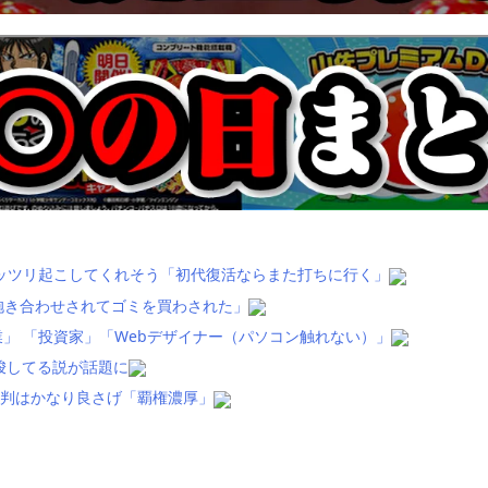
ッツリ起こしてくれそう「初代復活ならまた打ちに行く」
抱き合わせされてゴミを買わされた」
」 「投資家」「Webデザイナー（パソコン触れない）」
唆してる説が話題に
評判はかなり良さげ「覇権濃厚」