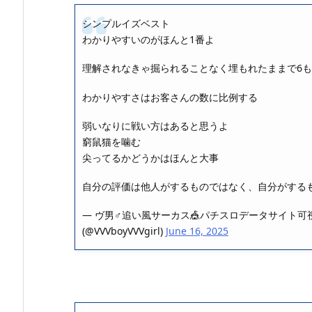
シンプルイズベスト
わかりやすいのがほんと1番よ
理解されなきゃ掘られることなく埋もれたままで6も
わかりやすさはお客さんの数に比例する
弱いなりに戦い方はあると思うよ
窮鼠猫を噛む
尖ってるかどうかはほんと大事
自分の評価は他人がするものではなく、自分がする
— ヴ男♂追い風サーカス🎪パチスロデータサイト
(@VVVboyVVVgirl)
June 16, 2025