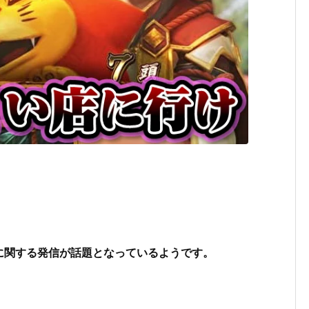
に関する発信が話題となっているようです。