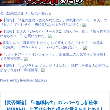
恋は疑惑に染まり、狂気へ変わる
【朗報】『e花の慶次～雲のかなたに』、休眠中のユーザーをガッツ
リ起こしてくれそう「初代復活ならまた打ちに行く」
【悲報】某店の『Lからくりサーカス2』のレバー、逝く 「散々抱き合
わせされてゴミを買わされた」
専業さんって職業聞かれたらなんて答えてるんですか？ 「自営業」
「投資家」「Webデザイナー（パソコン触れない）」
『Lソードアート・オンラインⅡ』、画面左上の天気で何かを示唆し
てる説が話題に
【朗報】『Lゴジラ対エヴァンゲリオン2』、試打した業界人の評判は
かなり良さげ「覇権濃厚」
Powered by livedoor 相互RSS
【賛否両論】『L無職転生』のレバーなし新筐体
「MIRAI-H」に寄せられた様々な意見をまとめまし