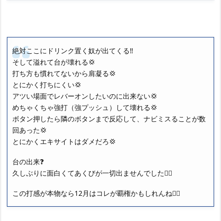
絶対ここにドリンク置く奴が出てくる‼️
そして溢れて台が壊れる💢
打ち方も慣れてないから肩凝る💢
とにかく打ちにくい💢
アツい場面でレバーオンしたいのに出来ない💢
めちゃくちゃ強打（強プッシュ）して壊れる💢
ボタン押したら隣のボタンまで反応して、ナビミスることが数
回あった💢
とにかくエキサイトはダメだろ💢
台の出来❓
久しぶりに面白くてあくびが一切出ませんでした🙆‍♂️
この打感が本物なら12月はコレが覇権かもしれんね🙆‍♂️