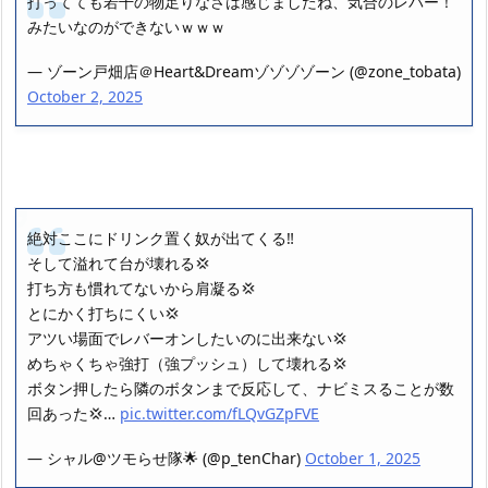
打ってても若干の物足りなさは感じましたね、気合のレバー！
みたいなのができないｗｗｗ
— ゾーン戸畑店＠Heart&Dreamゾゾゾゾーン (@zone_tobata)
October 2, 2025
絶対ここにドリンク置く奴が出てくる‼️
そして溢れて台が壊れる💢
打ち方も慣れてないから肩凝る💢
とにかく打ちにくい💢
アツい場面でレバーオンしたいのに出来ない💢
めちゃくちゃ強打（強プッシュ）して壊れる💢
ボタン押したら隣のボタンまで反応して、ナビミスることが数
回あった💢…
pic.twitter.com/fLQvGZpFVE
— シャル@ツモらせ隊🌟 (@p_tenChar)
October 1, 2025