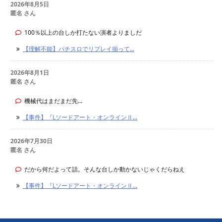
2026年8月5日
匿名 さん
100％以上の台しか打たない演者よりましだ
【理解不能】パチスロでリプレイ揃って...
2026年8月1日
匿名 さん
機械代はまだまだ先...
【事件】『Lソードアート・オンラインⅡ...
2026年7月30日
匿名 さん
だから何だよって話。そんな台しか動かないじゃくだらねえ
【事件】『Lソードアート・オンラインⅡ...