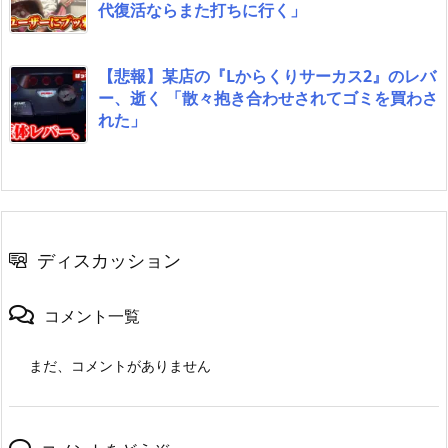
代復活ならまた打ちに行く」
【悲報】某店の『Lからくりサーカス2』のレバ
ー、逝く 「散々抱き合わせされてゴミを買わさ
れた」
ディスカッション
コメント一覧
まだ、コメントがありません