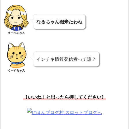
なるちゃん砲来たわね
まーべるさん
インチキ情報発信者って誰？
ぐーすちゃん
【いいね！と思ったら押してください】