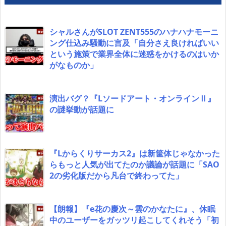
シャルさんがSLOT ZENT555のハナハナモーニ
ング仕込み騒動に言及「自分さえ良ければいい
という施策で業界全体に迷惑をかけるのはいか
がなものか」
演出バグ？『Lソードアート・オンラインⅡ』
の謎挙動が話題に
『Lからくりサーカス2』は新筐体じゃなかった
らもっと人気が出てたのか議論が話題に「SAO
2の劣化版だから凡台で終わってた」
【朗報】『e花の慶次～雲のかなたに』、休眠
中のユーザーをガッツリ起こしてくれそう「初