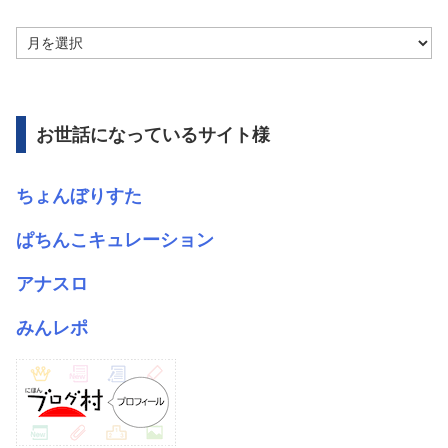
ア
ー
カ
イ
ブ
お世話になっているサイト様
ちょんぼりすた
ぱちんこキュレーション
アナスロ
みんレポ