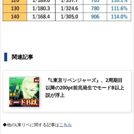
関連記事
『L東京リベンジャーズ』、2周期目
以降の200pt前兆発生でモードB以上
説が浮上
◆他のL東リベに関する記事は
こちら