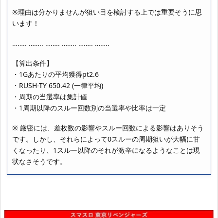
※理由は分かりませんが狙い目を検討する上では重要そうに思
います！
…….. …….. …….. …….. …….. ……..
【算出条件】
・1Gあたりの平均獲得pt2.6
・RUSH-TY 650.42 (一律平均)
・周期の当選率は集計値
・1周期以降のスルー回数別の当選率や比率は一定
※ 厳密には、差枚数の影響やスルー回数による影響はありそう
です。しかし、それらによって0スルーの周期狙いが大幅に甘
くなったり、1スルー以降のそれが激辛になるようなことは現
状なさそうです。