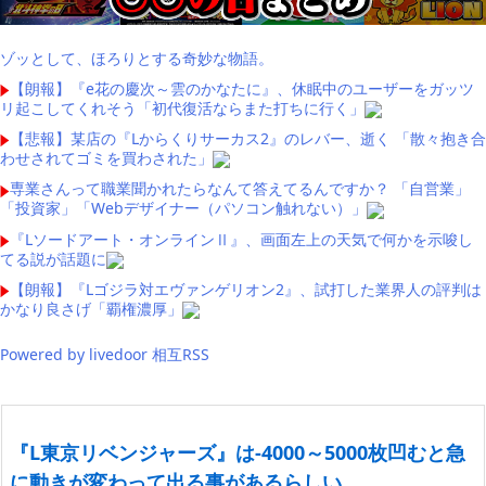
ゾッとして、ほろりとする奇妙な物語。
【朗報】『e花の慶次～雲のかなたに』、休眠中のユーザーをガッツ
リ起こしてくれそう「初代復活ならまた打ちに行く」
【悲報】某店の『Lからくりサーカス2』のレバー、逝く 「散々抱き合
わせされてゴミを買わされた」
専業さんって職業聞かれたらなんて答えてるんですか？ 「自営業」
「投資家」「Webデザイナー（パソコン触れない）」
『Lソードアート・オンラインⅡ』、画面左上の天気で何かを示唆し
てる説が話題に
【朗報】『Lゴジラ対エヴァンゲリオン2』、試打した業界人の評判は
かなり良さげ「覇権濃厚」
Powered by livedoor 相互RSS
『L東京リベンジャーズ』は-4000～5000枚凹むと急
に動きが変わって出る事があるらしい