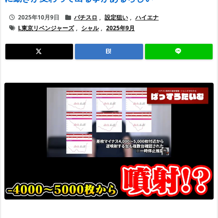
2025年10月9日
パチスロ
,
設定狙い
,
ハイエナ
L東京リベンジャーズ
,
シャル
,
2025年9月
B!