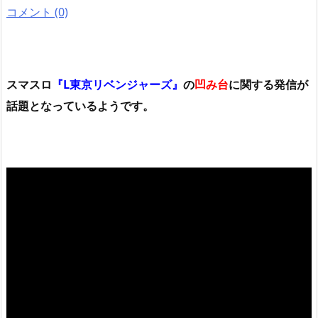
コメント (0)
スマスロ
『L東京リベンジャーズ』
の
凹み台
に関する発信が
話題となっているようです。