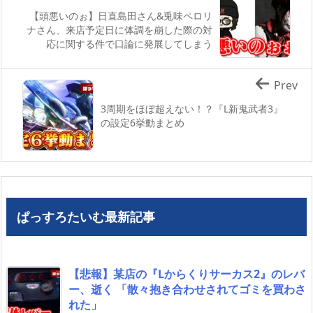
【頭悪いのぉ】日直島田さん&兎味ペロリ
ナさん、来店予定日に体調を崩した際の対
応に関する件で口論に発展してしまう
Prev
3周期をほぼ超えない！？『L新鬼武者3』
の設定6挙動まとめ
ぱっすろたいむ最新記事
【悲報】某店の『Lからくりサーカス2』のレバ
ー、逝く 「散々抱き合わせされてゴミを買わさ
れた」