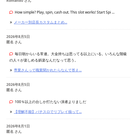
Roman80 さん
How simple? Play, spin, cash out. This slot works! Start Spi ...
メーカー別店長カスタムまとめ...
2026年8月5日
匿名 さん
毎日朝からいる常連。大金持ちは思ってる以上にいる。いろんな階級
の人々が楽しめる娯楽なんだなって思う。
専業さんって職業聞かれたらなんて答え...
2026年8月5日
匿名 さん
100％以上の台しか打たない演者よりましだ
【理解不能】パチスロでリプレイ揃って...
2026年8月1日
匿名 さん