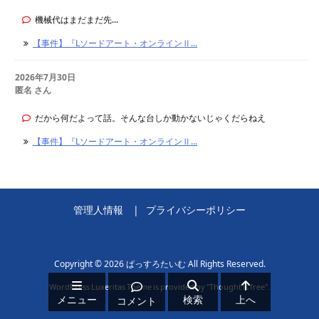
機械代はまだまだ先...
【事件】『Lソードアート・オンラインⅡ...
2026年7月30日
匿名 さん
だから何だよって話。そんな台しか動かないじゃくだらねえ
【事件】『Lソードアート・オンラインⅡ...
管理人情報
プライバシーポリシー
Copyright ©
2026
ぱっすろたいむ
All Rights Reserved.
WordPress Luxeritas Theme is provided by "
Thought is free
".
メニュー
検索
上へ
コメント