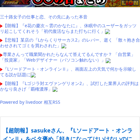
三十路女子の仕事と恋、その先にあった本音
【朗報】『e花の慶次～雲のかなたに』、休眠中のユーザーをガッツ
リ起こしてくれそう「初代復活ならまた打ちに行く」
【悲報】某店の『Lからくりサーカス2』のレバー、逝く 「散々抱き合
わせされてゴミを買わされた」
専業さんって職業聞かれたらなんて答えてるんですか？ 「自営業」
「投資家」「Webデザイナー（パソコン触れない）」
『Lソードアート・オンラインⅡ』、画面左上の天気で何かを示唆し
てる説が話題に
【朗報】『Lゴジラ対エヴァンゲリオン2』、試打した業界人の評判は
かなり良さげ「覇権濃厚」
Powered by livedoor 相互RSS
【超朗報】sasukeさん、『Lソードアート・オンラ
インⅡ』をベタ褒め「好きになってはいけないのに