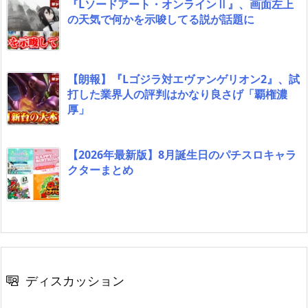
『Lソードアート・オンラインⅡ』、画面左上
の天気で何かを示唆してる説が話題に
【朗報】『Lゴジラ対エヴァンゲリオン2』、試
打した業界人の評判はかなり良さげ「覇権濃
厚」
【2026年最新版】8月誕生日のパチスロキャラ
クターまとめ
ディスカッション