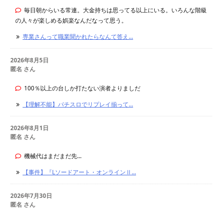
毎日朝からいる常連。大金持ちは思ってる以上にいる。いろんな階級
の人々が楽しめる娯楽なんだなって思う。
専業さんって職業聞かれたらなんて答え...
2026年8月5日
匿名 さん
100％以上の台しか打たない演者よりましだ
【理解不能】パチスロでリプレイ揃って...
2026年8月1日
匿名 さん
機械代はまだまだ先...
【事件】『Lソードアート・オンラインⅡ...
2026年7月30日
匿名 さん