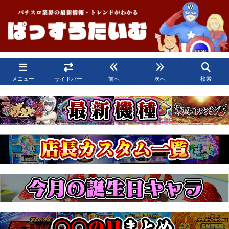
メニュー
サイドバー
前へ
次へ
検索