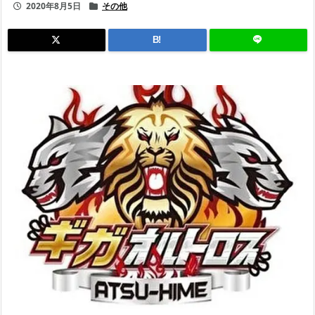
2020年8月5日
その他
B!