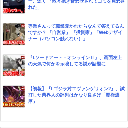
ー、逝く 「散々抱き合わせされてゴミを買わさ
れた」
専業さんって職業聞かれたらなんて答えてるん
ですか？ 「自営業」 「投資家」「Webデザイ
ナー（パソコン触れない）」
『Lソードアート・オンラインⅡ』、画面左上
の天気で何かを示唆してる説が話題に
【朗報】『Lゴジラ対エヴァンゲリオン2』、試
打した業界人の評判はかなり良さげ「覇権濃
厚」