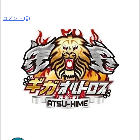
コメント (0)