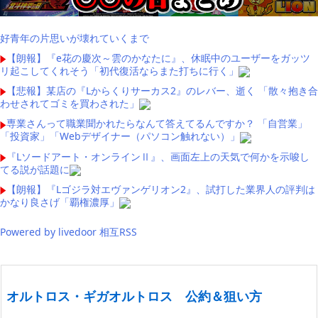
好青年の片思いが壊れていくまで
【朗報】『e花の慶次～雲のかなたに』、休眠中のユーザーをガッツ
リ起こしてくれそう「初代復活ならまた打ちに行く」
【悲報】某店の『Lからくりサーカス2』のレバー、逝く 「散々抱き合
わせされてゴミを買わされた」
専業さんって職業聞かれたらなんて答えてるんですか？ 「自営業」
「投資家」「Webデザイナー（パソコン触れない）」
『Lソードアート・オンラインⅡ』、画面左上の天気で何かを示唆し
てる説が話題に
【朗報】『Lゴジラ対エヴァンゲリオン2』、試打した業界人の評判は
かなり良さげ「覇権濃厚」
Powered by livedoor 相互RSS
オルトロス・ギガオルトロス 公約＆狙い方