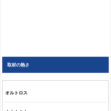
取材の熱さ
オルトロス