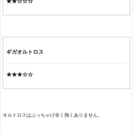
★★☆☆☆
ギガオルトロス
★★★☆☆
オルトロスはぶっちゃけ全く熱くありません。