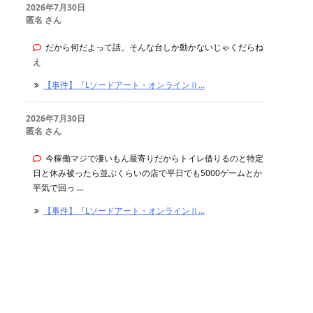
2026年7月30日
匿名 さん
だから何だよって話。そんな台しか動かないじゃくだらね
え
【事件】『Lソードアート・オンラインⅡ...
2026年7月30日
匿名 さん
今稼働マジで凄いもん最寄りだからトイレ借りるのと特定
日と休み被ったら並ぶくらいの店で平日でも5000ゲームとか
平気で回っ ...
【事件】『Lソードアート・オンラインⅡ...