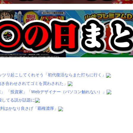
ッツリ起こしてくれそう「初代復活ならまた打ちに行く」
抱き合わせされてゴミを買わされた」
」 「投資家」「Webデザイナー（パソコン触れない）」
唆してる説が話題に
評判はかなり良さげ「覇権濃厚」