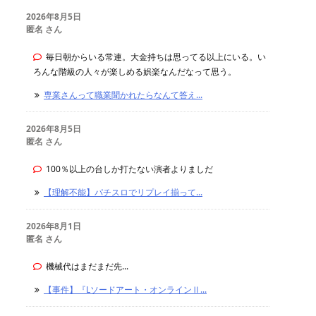
2026年8月5日
匿名 さん
毎日朝からいる常連。大金持ちは思ってる以上にいる。い
ろんな階級の人々が楽しめる娯楽なんだなって思う。
専業さんって職業聞かれたらなんて答え...
2026年8月5日
匿名 さん
100％以上の台しか打たない演者よりましだ
【理解不能】パチスロでリプレイ揃って...
2026年8月1日
匿名 さん
機械代はまだまだ先...
【事件】『Lソードアート・オンラインⅡ...