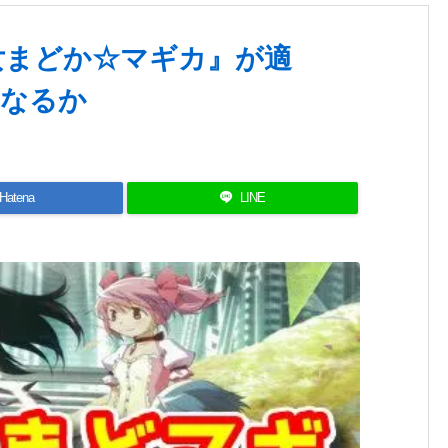
女まどか☆マギカ』が適
になるか
Hatena
LINE