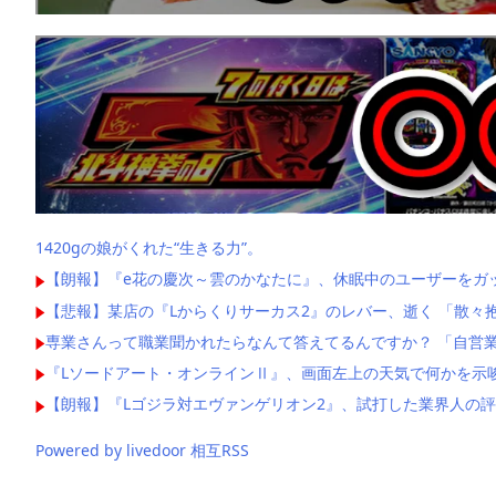
1420gの娘がくれた“生きる力”。
【朗報】『e花の慶次～雲のかなたに』、休眠中のユーザーをガ
【悲報】某店の『Lからくりサーカス2』のレバー、逝く 「散々
専業さんって職業聞かれたらなんて答えてるんですか？ 「自営業
『Lソードアート・オンラインⅡ』、画面左上の天気で何かを示
【朗報】『Lゴジラ対エヴァンゲリオン2』、試打した業界人の
Powered by livedoor 相互RSS