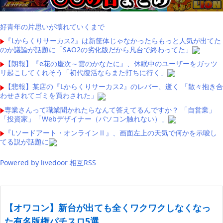
好青年の片思いが壊れていくまで
『Lからくりサーカス2』は新筐体じゃなかったらもっと人気が出てた
のか議論が話題に「SAO2の劣化版だから凡台で終わってた」
【朗報】『e花の慶次～雲のかなたに』、休眠中のユーザーをガッツ
リ起こしてくれそう「初代復活ならまた打ちに行く」
【悲報】某店の『Lからくりサーカス2』のレバー、逝く 「散々抱き合
わせされてゴミを買わされた」
専業さんって職業聞かれたらなんて答えてるんですか？ 「自営業」
「投資家」「Webデザイナー（パソコン触れない）」
『Lソードアート・オンラインⅡ』、画面左上の天気で何かを示唆し
てる説が話題に
Powered by livedoor 相互RSS
【オワコン】新台が出ても全くワクワクしなくなっ
た有名版権パチスロ5選