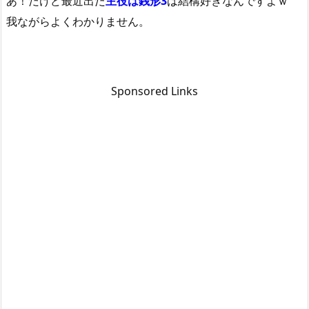
あ！だけど最近出
た
主役は銭形3
は
結構好きなんですよｗ
我ながらよくわかりません。
Sponsored Links