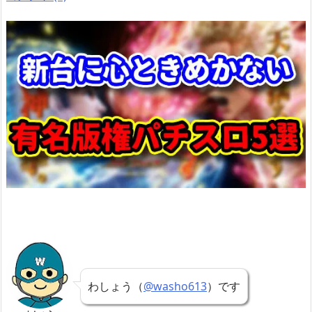
わしょう（
@washo613
）です