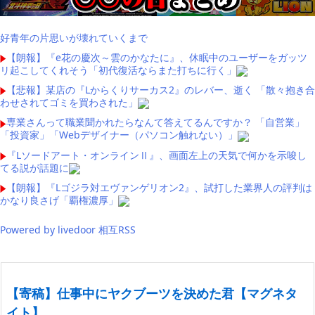
好青年の片思いが壊れていくまで
【朗報】『e花の慶次～雲のかなたに』、休眠中のユーザーをガッツ
リ起こしてくれそう「初代復活ならまた打ちに行く」
【悲報】某店の『Lからくりサーカス2』のレバー、逝く 「散々抱き合
わせされてゴミを買わされた」
専業さんって職業聞かれたらなんて答えてるんですか？ 「自営業」
「投資家」「Webデザイナー（パソコン触れない）」
『Lソードアート・オンラインⅡ』、画面左上の天気で何かを示唆し
てる説が話題に
【朗報】『Lゴジラ対エヴァンゲリオン2』、試打した業界人の評判は
かなり良さげ「覇権濃厚」
Powered by livedoor 相互RSS
【寄稿】仕事中にヤクブーツを決めた君【マグネタ
イト】