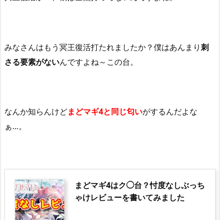
みなさんはもう冥王復活打たれましたか？僕はあんまり
刺
さる要素がない
んですよね～この台。
なんか知らんけど
まどマギ4と同じ匂い
がするんだよな
ぁ…。
まどマギ4はク◯台？忖度なしぶっち
ゃけレビューを書いてみました