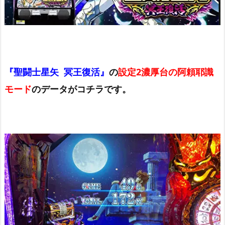
『聖闘士星矢 冥王復活』
の
設定2濃厚台の阿頼耶識
モード
のデータがコチラです。