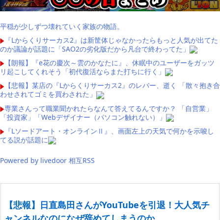
平穏が少しずつ壊れていく家族の物語。
『Lからくりサーカス2』は新筐体じゃなかったらもっと人気が出てた
のか議論が話題に「SAO2の劣化版だから凡台で終わってた」
【朗報】『e花の慶次～雲のかなたに』、休眠中のユーザーをガッツ
リ起こしてくれそう「初代復活ならまた打ちに行く」
【悲報】某店の『Lからくりサーカス2』のレバー、逝く 「散々抱き合
わせされてゴミを買わされた」
専業さんって職業聞かれたらなんて答えてるんですか？ 「自営業」
「投資家」「Webデザイナー（パソコン触れない）」
『Lソードアート・オンラインⅡ』、画面左上の天気で何かを示唆し
てる説が話題に
Powered by livedoor 相互RSS
【悲報】日直島田さんがYouTubeを引退！大人気チ
ャンネルなのになぜ辞めてしまうのか