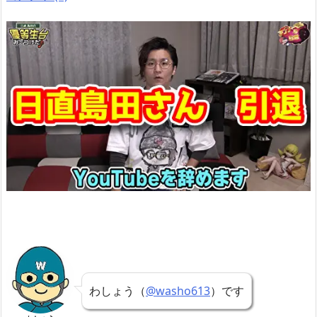
わしょう（
@washo613
）です