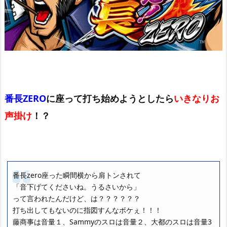
番長ZERO
に座って打ち始めようとしたら
いきなりお
声掛け
！？
番長zero座った瞬間横から肩トンされて
「音下げてくださいね。うるさいから」
って言われたんだけど、は？？？？？？
打ち出してもないのに指図すんなボケぇ！！！
藤商事は音量１、Sammyのスロは音量２、大都のスロは音量3