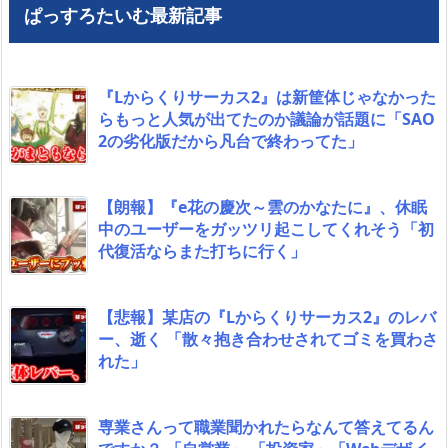
ぱっすろたいむ最新記事
『Lからくりサーカス2』は新筐体じゃなかった
らもっと人気が出てたのか議論が話題に「SAO
2の劣化版だから凡台で終わってた」
【朗報】『e花の慶次～雲のかなたに』、休眠
中のユーザーをガッツリ起こしてくれそう「初
代復活ならまた打ちに行く」
【悲報】某店の『Lからくりサーカス2』のレバ
ー、逝く 「散々抱き合わせされてゴミを買わさ
れた」
専業さんって職業聞かれたらなんて答えてるん