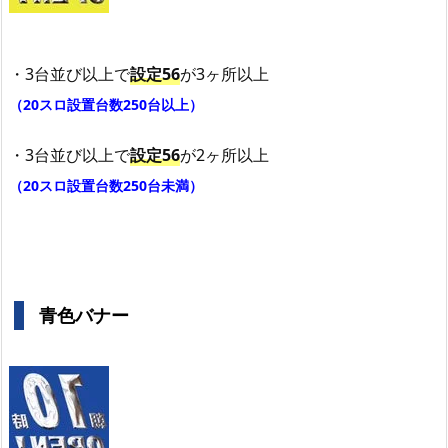
・3台並び以上で
設定56
が3ヶ所以上
（20スロ設置台数250台以上）
・3台並び以上で
設定56
が2ヶ所以上
（20スロ設置台数250台未満）
青色バナー