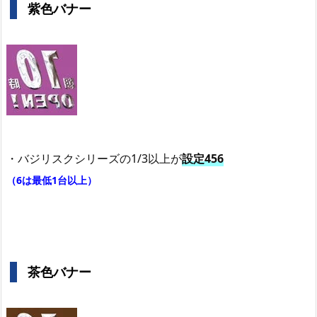
紫色バナー
・バジリスクシリーズの1/3以上が
設定456
（6は最低1台以上）
茶色バナー