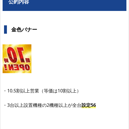
公約内容
金色バナー
・10.5割以上営業（等価は10割以上）
・3台以上設置機種の2機種以上が全台
設定56