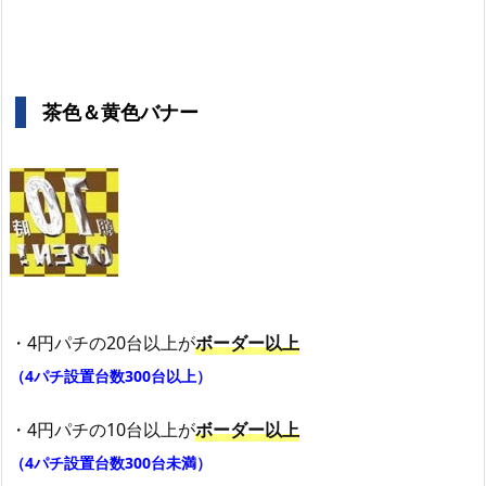
茶色＆黄色バナー
・4円パチの20台以上が
ボーダー以上
（4パチ設置台数300台以上）
・4円パチの10台以上が
ボーダー以上
（4パチ設置台数300台未満）