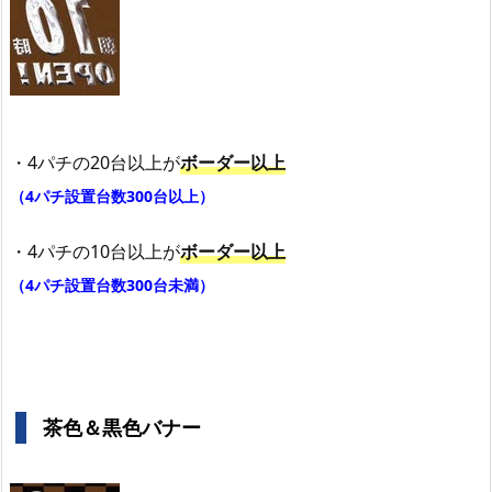
・4パチの20台以上が
ボーダー以上
（4パチ設置台数300台以上）
・4パチの10台以上が
ボーダー以上
（4パチ設置台数300台未満）
茶色＆黒色バナー