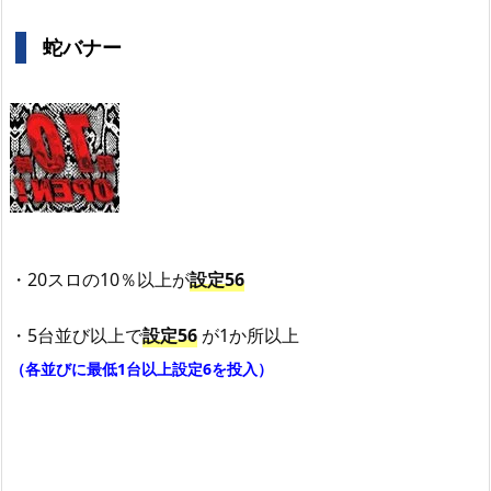
蛇バナー
・20スロの10％以上が
設定56
・5台並び以上で
設定56
が1か所以上
（各並びに最低1台以上設定6を投入）