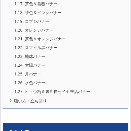
1.17.
茶色＆薔薇バナー
1.18.
茶色＆ピンクバナー
1.19.
コブシバナー
1.20.
オレンジバナー
1.21.
茶色＆オレンジバナー
1.22.
スマイル黒バナー
1.23.
地球バナー
1.24.
太陽バナー
1.25.
月バナー
1.26.
水色バナー
1.27.
ヒョウ柄＆裏店長セイヤ来店バナー
2.
狙い方・立ち回り