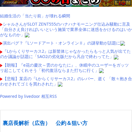
結婚生活の「当たり前」が壊れる瞬間
シャルさんがSLOT ZENT555のハナハナモーニング仕込み騒動に言及
「自分さえ良ければいいという施策で業界全体に迷惑をかけるのはいか
がなものか」
演出バグ？『Lソードアート・オンラインⅡ』の謎挙動が話題に
『Lからくりサーカス2』は新筐体じゃなかったらもっと人気が出てた
のか議論が話題に「SAO2の劣化版だから凡台で終わってた」
【朗報】『e花の慶次～雲のかなたに』、休眠中のユーザーをガッツ
リ起こしてくれそう「初代復活ならまた打ちに行く」
【悲報】某店の『Lからくりサーカス2』のレバー、逝く 「散々抱き合
わせされてゴミを買わされた」
Powered by livedoor 相互RSS
裏店長解析（広告） 公約＆狙い方