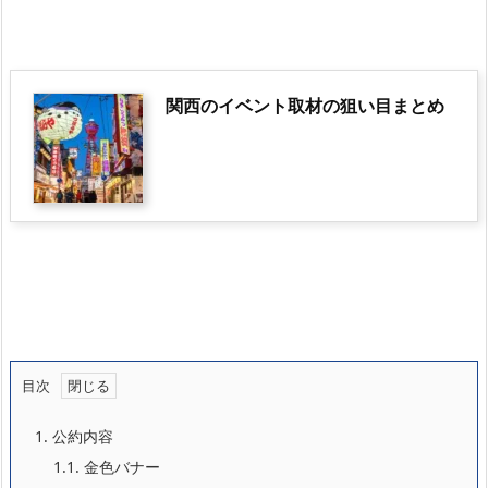
関西のイベント取材の狙い目まとめ
目次
1.
公約内容
1.1.
金色バナー