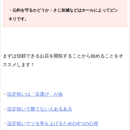
・公約を守るかどうか・さじ加減などはホールによってピン
キリです。
まずは信頼できるお店を開拓することから始めることをオ
ススメします！
・
設定狙いは「店選び」が命
・
設定狙いで勝てない人あるある
・
設定狙いでツモ率を上げるための4つの心得