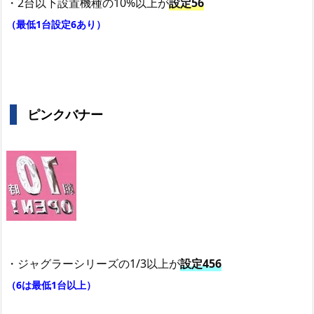
・2台以下設置機種の10%以上が
設定56
（最低1台設定6あり）
ピンクバナー
・ジャグラーシリーズの1/3以上が
設定456
（6は最低1台以上）