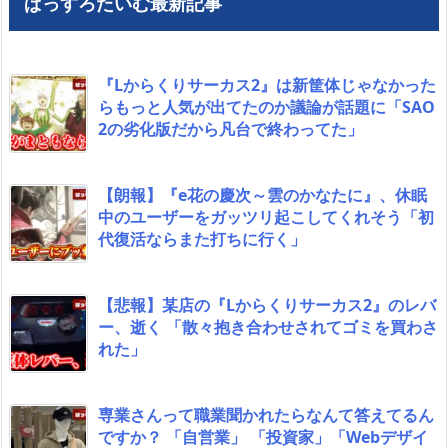
ぱっすろたいむ最新記事
『Lからくりサーカス2』は新筐体じゃなかった
らもっと人気が出てたのか議論が話題に「SAO
2の劣化版だから凡台で終わってた」
【朗報】『e花の慶次～雲のかなたに』、休眠
中のユーザーをガッツリ起こしてくれそう「初
代復活ならまた打ちに行く」
【悲報】某店の『Lからくりサーカス2』のレバ
ー、逝く 「散々抱き合わせされてゴミを買わさ
れた」
専業さんって職業聞かれたらなんて答えてるん
ですか？ 「自営業」 「投資家」「Webデザイ