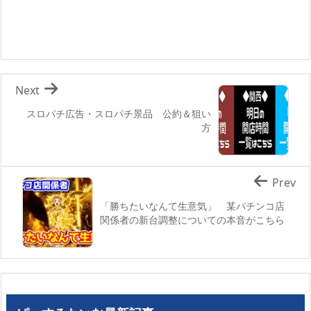
Next
スロパチ広告・スロパチ景品 公約＆狙い
方
Prev
「勝ちたいなんて生意気」 某パチンコ店
関係者の新台調整についての本音がこちら