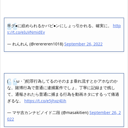
半グ●に絞められるかバビ●ンにしょっ引かれる。確実に。
http
s://t.co/eIuVNmidEv
— れんれん (@rerereren1018)
September 26, 2022
(｀・ω・´)犯罪行為してるのそのまま垂れ流すとかアホなのか
な。賭博行為で普通に逮捕案件でしょ。丁寧に記録まで残し
て。通報されたら普通に捕まる行為を動画ネタにするって痛過
ぎるな。
https://t.co/e5jhxz4Iih
— マサ吉カンナビノイド二段 (@masakitien)
September 26, 2
022