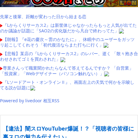
先輩と後輩、距離が変わった日から始まる恋
『Lからくりサーカス2』は新筐体じゃなかったらもっと人気が出てた
のか議論が話題に「SAO2の劣化版だから凡台で終わってた」
【朗報】『e花の慶次～雲のかなたに』、休眠中のユーザーをガッツ
リ起こしてくれそう「初代復活ならまた打ちに行く」
【悲報】某店の『Lからくりサーカス2』のレバー、逝く 「散々抱き合
わせされてゴミを買わされた」
専業さんって職業聞かれたらなんて答えてるんですか？ 「自営業」
「投資家」「Webデザイナー（パソコン触れない）」
『Lソードアート・オンラインⅡ』、画面左上の天気で何かを示唆し
てる説が話題に
Powered by livedoor 相互RSS
【違法】闇スロYouTuber爆誕！？「視聴者の皆様に
裏スロの魅力を伝えたい」