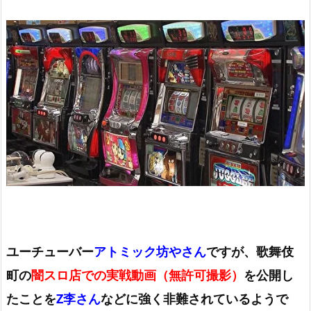
ユーチューバー
アトミック坊やさん
ですが、歌舞伎
町の
闇スロ店での実戦動画（無許可撮影）
を公開し
たことを
Z李さん
などに強く非難されているようで