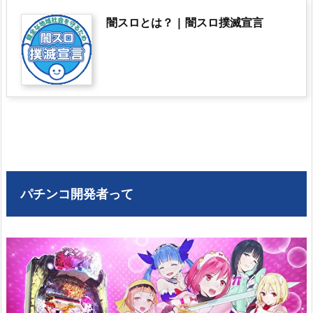
闇スロとは？ | 闇スロ撲滅宣言
パチンコ開発者って