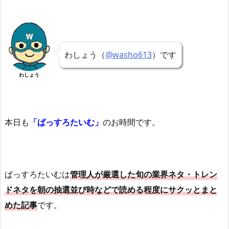
わしょう（
@washo613
）です
わしょう
本日も
「ぱっすろたいむ」
のお時間です。
ぱっすろたいむは
管理人が厳選した旬の業界ネタ・トレン
ドネタを朝の抽選並び時などで読める程度にサクッとまと
めた記事
です。