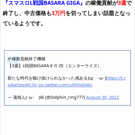
『スマスロL戦国BASARA GIGA』
の稼働貢献が
3週
で
終了し、中古価格も
3万円
を切ってしまい話題となっ
ているようです。
🌱稼働貢献終了機種
【3週】L戦国BASARAギガ ZE（エンターライズ）
新たな時代を駆け抜けられなかった感あるね( ･ω･)
https://t.c
o/kaOeevbC5G
pic.twitter.com/uRJtVoD46s
— 蒲焼ん(･ω･ )🍥 (@Dolphin_ring777)
August 30, 2023