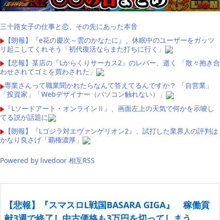
三十路女子の仕事と恋、その先にあった本音
【朗報】『e花の慶次～雲のかなたに』、休眠中のユーザーをガッツ
リ起こしてくれそう「初代復活ならまた打ちに行く」
【悲報】某店の『Lからくりサーカス2』のレバー、逝く 「散々抱き合
わせされてゴミを買わされた」
専業さんって職業聞かれたらなんて答えてるんですか？ 「自営業」
「投資家」「Webデザイナー（パソコン触れない）」
『Lソードアート・オンラインⅡ』、画面左上の天気で何かを示唆し
てる説が話題に
【朗報】『Lゴジラ対エヴァンゲリオン2』、試打した業界人の評判は
かなり良さげ「覇権濃厚」
Powered by livedoor 相互RSS
【悲報】『スマスロL戦国BASARA GIGA』 稼働貢
献3週で終了し中古価格も3万円を切ってしまう