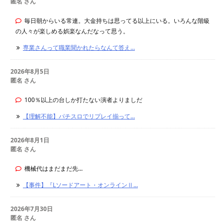
匿名 さん
毎日朝からいる常連。大金持ちは思ってる以上にいる。いろんな階級
の人々が楽しめる娯楽なんだなって思う。
専業さんって職業聞かれたらなんて答え...
2026年8月5日
匿名 さん
100％以上の台しか打たない演者よりましだ
【理解不能】パチスロでリプレイ揃って...
2026年8月1日
匿名 さん
機械代はまだまだ先...
【事件】『Lソードアート・オンラインⅡ...
2026年7月30日
匿名 さん