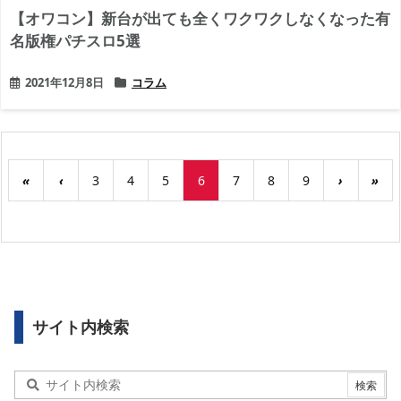
【オワコン】新台が出ても全くワクワクしなくなった有
名版権パチスロ5選
2021年12月8日
コラム
«
‹
3
4
5
6
7
8
9
›
»
サイト内検索