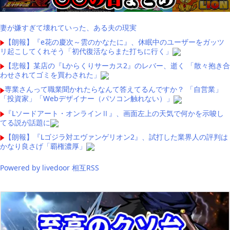
妻が嫌すぎて壊れていった、ある夫の現実
【朗報】『e花の慶次～雲のかなたに』、休眠中のユーザーをガッツ
リ起こしてくれそう「初代復活ならまた打ちに行く」
【悲報】某店の『Lからくりサーカス2』のレバー、逝く 「散々抱き合
わせされてゴミを買わされた」
専業さんって職業聞かれたらなんて答えてるんですか？ 「自営業」
「投資家」「Webデザイナー（パソコン触れない）」
『Lソードアート・オンラインⅡ』、画面左上の天気で何かを示唆し
てる説が話題に
【朗報】『Lゴジラ対エヴァンゲリオン2』、試打した業界人の評判は
かなり良さげ「覇権濃厚」
Powered by livedoor 相互RSS