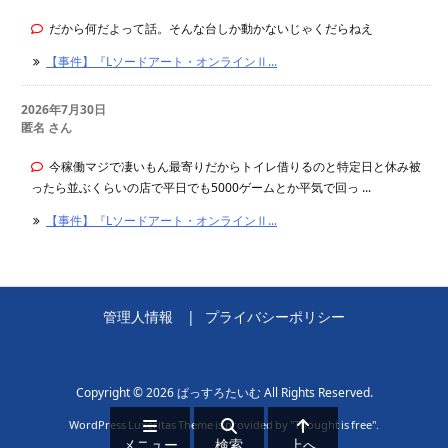
だから何だよって話。そんな台しか動かないじゃくだらねえ
【事件】『Lソードアート・オンラインⅡ...
2026年7月30日
匿名 さん
今稼働マジで凄いもん最寄りだからトイレ借りるのと特定日と休み被
ったら並ぶくらいの店で平日でも5000ゲームとか平気で回っ ...
【事件】『Lソードアート・オンラインⅡ...
管理人情報
プライバシーポリシー
Copyright ©
2026
ぱっすろたいむ
All Rights Reserved.
WordPress Luxeritas Theme is provided by "
Thought is free
".
メニュー
検索
上へ