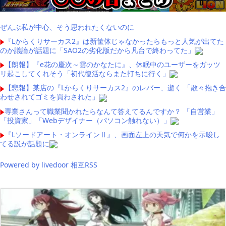
ぜんぶ私が中心、そう思われたくないのに
『Lからくりサーカス2』は新筐体じゃなかったらもっと人気が出てた
のか議論が話題に「SAO2の劣化版だから凡台で終わってた」
【朗報】『e花の慶次～雲のかなたに』、休眠中のユーザーをガッツ
リ起こしてくれそう「初代復活ならまた打ちに行く」
【悲報】某店の『Lからくりサーカス2』のレバー、逝く 「散々抱き合
わせされてゴミを買わされた」
専業さんって職業聞かれたらなんて答えてるんですか？ 「自営業」
「投資家」「Webデザイナー（パソコン触れない）」
『Lソードアート・オンラインⅡ』、画面左上の天気で何かを示唆し
てる説が話題に
Powered by livedoor 相互RSS