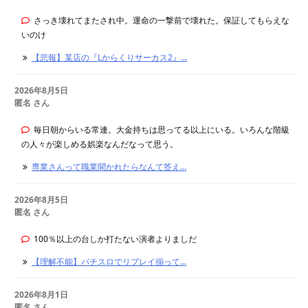
さっき壊れてまたされ中。運命の一撃前で壊れた。保証してもらえな
いのけ
【悲報】某店の『Lからくりサーカス2』...
2026年8月5日
匿名 さん
毎日朝からいる常連。大金持ちは思ってる以上にいる。いろんな階級
の人々が楽しめる娯楽なんだなって思う。
専業さんって職業聞かれたらなんて答え...
2026年8月5日
匿名 さん
100％以上の台しか打たない演者よりましだ
【理解不能】パチスロでリプレイ揃って...
2026年8月1日
匿名 さん