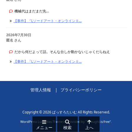
機械代はまだまだ先...
【事件】『Lソードアート・オンラインⅡ...
2026年7月30日
匿名 さん
だから何だよって話。そんな台しか動かないじゃくだらねえ
【事件】『Lソードアート・オンラインⅡ...
管理人情報
プライバシーポリシー
Copyright ©
2026
ぱっすろたいむ
All Rights Reserved.
WordPress Luxeritas Theme is provided by "
Thought is free
".
メニュー
検索
上へ