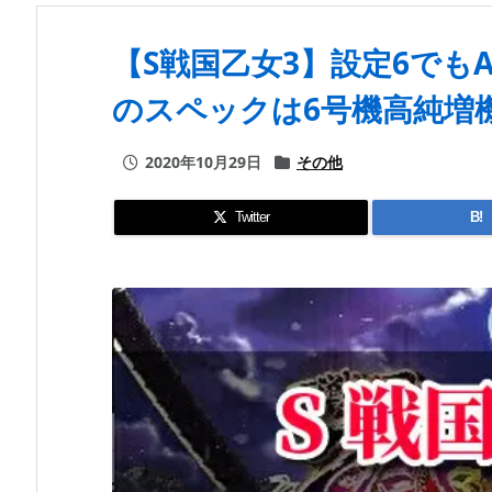
【S戦国乙女3】設定6でもA
のスペックは6号機高純増
2020年10月29日
その他
Twitter
B!