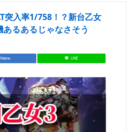
T突入率1/758！？新台乙女
機あるあるじゃなさそう
Hatena
LINE