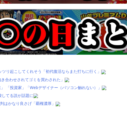
ッツリ起こしてくれそう「初代復活ならまた打ちに行く」
抱き合わせされてゴミを買わされた」
」 「投資家」「Webデザイナー（パソコン触れない）」
唆してる説が話題に
評判はかなり良さげ「覇権濃厚」