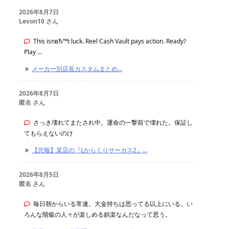
2026年8月7日
Levon10 さん
This isnвЂ™t luck. Reel Cash Vault pays action. Ready?
Play ...
メーカー別店長カスタムまとめ...
2026年8月7日
匿名 さん
さっき壊れてまたされ中。運命の一撃前で壊れた。保証し
てもらえないのけ
【悲報】某店の『Lからくりサーカス2』...
2026年8月5日
匿名 さん
毎日朝からいる常連。大金持ちは思ってる以上にいる。い
ろんな階級の人々が楽しめる娯楽なんだなって思う。