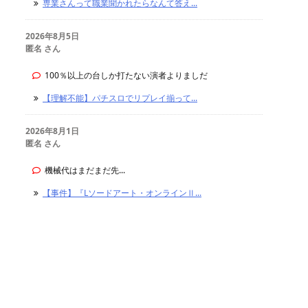
専業さんって職業聞かれたらなんて答え...
2026年8月5日
匿名 さん
100％以上の台しか打たない演者よりましだ
【理解不能】パチスロでリプレイ揃って...
2026年8月1日
匿名 さん
機械代はまだまだ先...
【事件】『Lソードアート・オンラインⅡ...