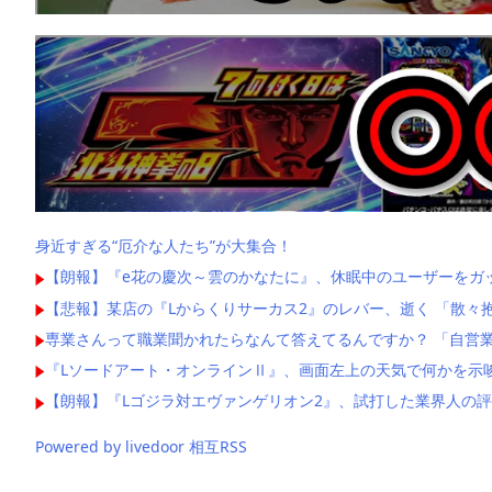
身近すぎる“厄介な人たち”が大集合！
【朗報】『e花の慶次～雲のかなたに』、休眠中のユーザーをガ
【悲報】某店の『Lからくりサーカス2』のレバー、逝く 「散々
専業さんって職業聞かれたらなんて答えてるんですか？ 「自営業
『Lソードアート・オンラインⅡ』、画面左上の天気で何かを示
【朗報】『Lゴジラ対エヴァンゲリオン2』、試打した業界人の
Powered by livedoor 相互RSS