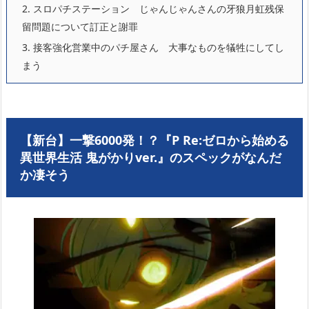
2.
スロパチステーション じゃんじゃんさんの牙狼月虹残保
留問題について訂正と謝罪
3.
接客強化営業中のパチ屋さん 大事なものを犠牲にしてし
まう
【新台】一撃6000発！？『P Re:ゼロから始める
異世界生活 鬼がかりver.』のスペックがなんだ
か凄そう