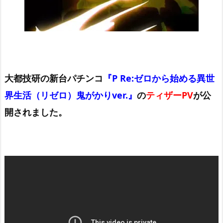
大都技研の新台パチンコ
『
P Re:ゼロから始める異世
界生活（リゼロ）鬼がかりver.』
の
ティザーPV
が公
開されました。