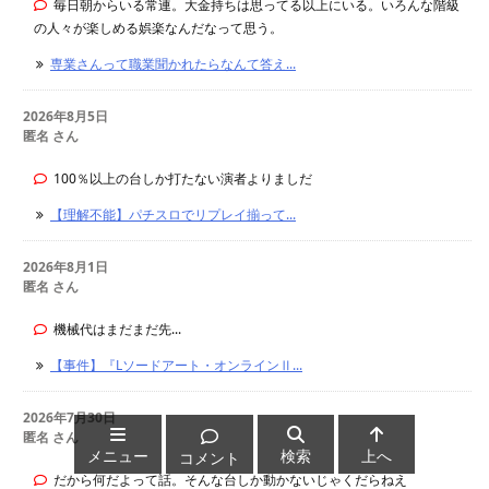
毎日朝からいる常連。大金持ちは思ってる以上にいる。いろんな階級
の人々が楽しめる娯楽なんだなって思う。
専業さんって職業聞かれたらなんて答え...
2026年8月5日
匿名 さん
100％以上の台しか打たない演者よりましだ
【理解不能】パチスロでリプレイ揃って...
2026年8月1日
匿名 さん
機械代はまだまだ先...
【事件】『Lソードアート・オンラインⅡ...
2026年7月30日
匿名 さん
メニュー
検索
上へ
コメント
だから何だよって話。そんな台しか動かないじゃくだらねえ