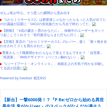
ぜんぶ私が中心、そう思った瞬間から歪み出す
『Lからくりサーカス2』は新筐体じゃなかったらもっと人気が出てた
のか議論が話題に「SAO2の劣化版だから凡台で終わってた」
【朗報】『e花の慶次～雲のかなたに』、休眠中のユーザーをガッツ
リ起こしてくれそう「初代復活ならまた打ちに行く」
【悲報】某店の『Lからくりサーカス2』のレバー、逝く 「散々抱き合
わせされてゴミを買わされた」
専業さんって職業聞かれたらなんて答えてるんですか？ 「自営業」
「投資家」「Webデザイナー（パソコン触れない）」
『Lソードアート・オンラインⅡ』、画面左上の天気で何かを示唆し
てる説が話題に
Powered by livedoor 相互RSS
【新台】一撃6000発！？『P Re:ゼロから始める異世
界生活 鬼がかりver.』のスペックがなんだか凄そう