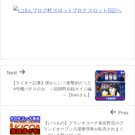
Next
【ライター記事】懐かしい！衝撃的だった
4号機パチスロ台 ～回胴黙示録カイジ編
～【banさん】
Prev
【いつもの】グランキコーナ泉佐野店のグ
ランドオープン入場整理券が転売されまく
っている件について