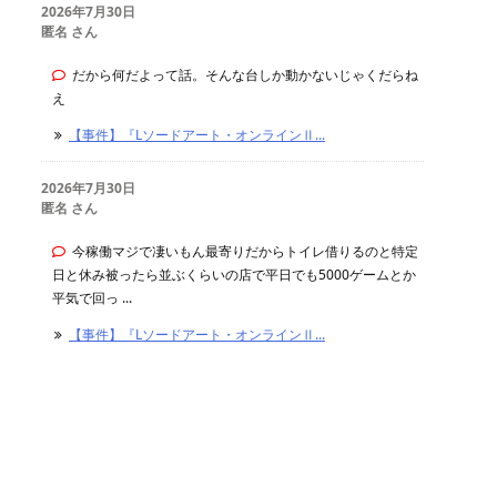
2026年7月30日
匿名 さん
だから何だよって話。そんな台しか動かないじゃくだらね
え
【事件】『Lソードアート・オンラインⅡ...
2026年7月30日
匿名 さん
今稼働マジで凄いもん最寄りだからトイレ借りるのと特定
日と休み被ったら並ぶくらいの店で平日でも5000ゲームとか
平気で回っ ...
【事件】『Lソードアート・オンラインⅡ...