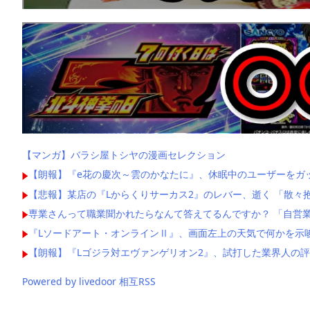
【マンガ】バラシ屋トシヤの漫画セレクション
【朗報】『e花の慶次～雲のかなたに』、休眠中のユーザーをガ
【悲報】某店の『Lからくりサーカス2』のレバー、逝く 「散々
専業さんって職業聞かれたらなんて答えてるんですか？ 「自営業
『Lソードアート・オンラインⅡ』、画面左上の天気で何かを示
【朗報】『Lゴジラ対エヴァンゲリオン2』、試打した業界人の
Powered by livedoor 相互RSS