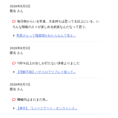
2026年8月5日
匿名 さん
毎日朝からいる常連。大金持ちは思ってる以上にいる。い
ろんな階級の人々が楽しめる娯楽なんだなって思う。
専業さんって職業聞かれたらなんて答え...
2026年8月5日
匿名 さん
100％以上の台しか打たない演者よりましだ
【理解不能】パチスロでリプレイ揃って...
2026年8月1日
匿名 さん
機械代はまだまだ先...
【事件】『Lソードアート・オンラインⅡ...