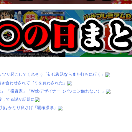
ッツリ起こしてくれそう「初代復活ならまた打ちに行く」
抱き合わせされてゴミを買わされた」
」 「投資家」「Webデザイナー（パソコン触れない）」
唆してる説が話題に
評判はかなり良さげ「覇権濃厚」