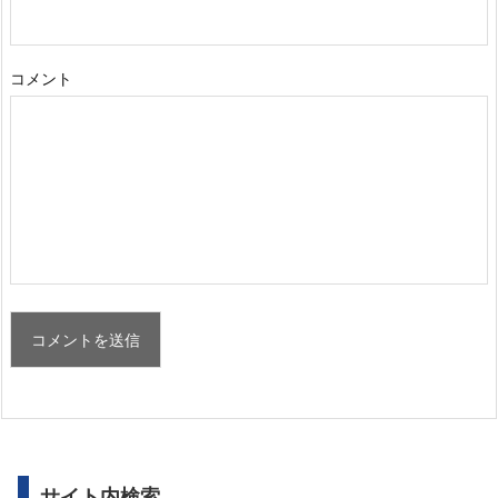
コメント
サイト内検索