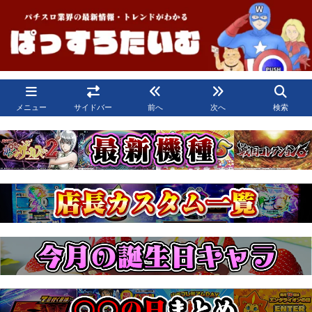
メニュー
サイドバー
前へ
次へ
検索