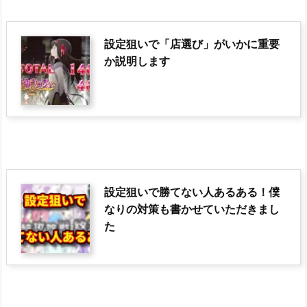
設定狙いで「店選び」がいかに重要
か説明します
設定狙いで勝てない人あるある！僕
なりの対策も書かせていただきまし
た