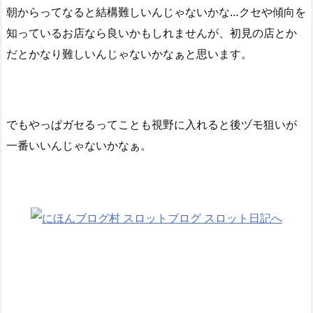
朝からってなると結構難しいんじゃないかな…クセや傾向を
知っているお店なら良いかもしれませんが、初見の店とか
だとかなり難しいんじゃないかなぁと思います。
でもやっぱガセるってことも視野に入れると後ヅモ狙いが
一番いいんじゃないかなぁ。