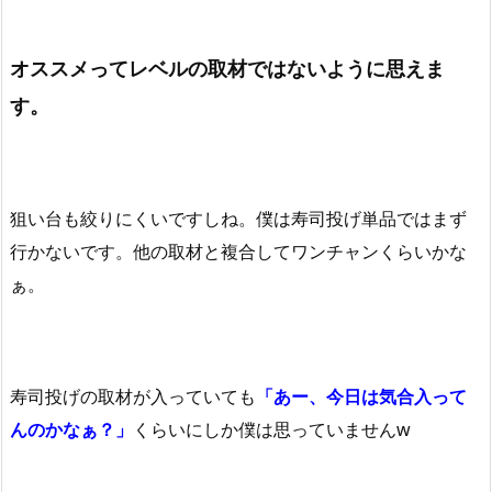
オススメってレベルの取材ではないように思えま
す。
狙い台も絞りにくいですしね。僕は寿司投げ単品ではまず
行かないです。他の取材と複合してワンチャンくらいかな
ぁ。
寿司投げの取材が入っていても
「あー、今日は気合入って
んのかなぁ？」
くらいにしか僕は思っていませんw