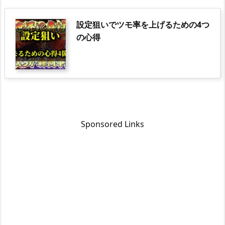
設定狙いでツモ率を上げるための4つ
の心得
Sponsored Links