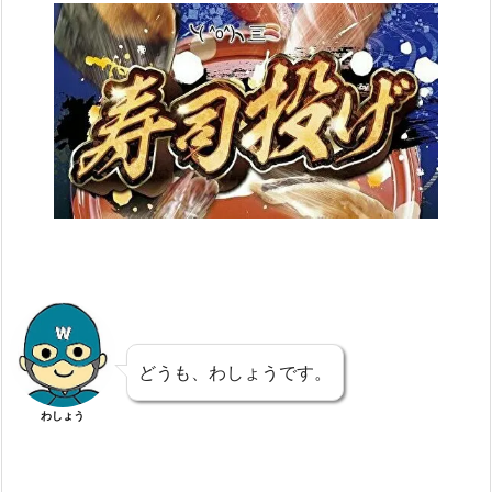
どうも、わしょうです。
わしょう