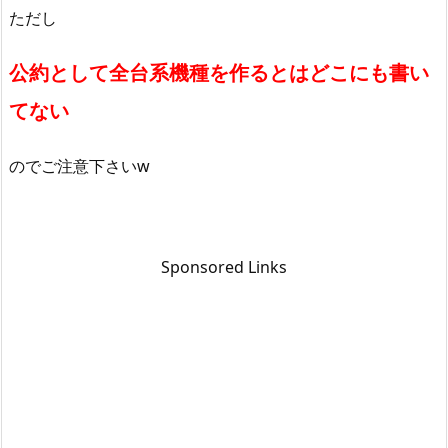
ただし
公約として
全台系機種を作るとはどこにも書い
てない
のでご注意下さいw
Sponsored Links