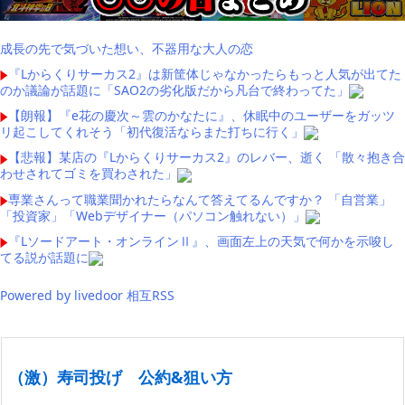
成長の先で気づいた想い、不器用な大人の恋
『Lからくりサーカス2』は新筐体じゃなかったらもっと人気が出てた
のか議論が話題に「SAO2の劣化版だから凡台で終わってた」
【朗報】『e花の慶次～雲のかなたに』、休眠中のユーザーをガッツ
リ起こしてくれそう「初代復活ならまた打ちに行く」
【悲報】某店の『Lからくりサーカス2』のレバー、逝く 「散々抱き合
わせされてゴミを買わされた」
専業さんって職業聞かれたらなんて答えてるんですか？ 「自営業」
「投資家」「Webデザイナー（パソコン触れない）」
『Lソードアート・オンラインⅡ』、画面左上の天気で何かを示唆し
てる説が話題に
Powered by livedoor 相互RSS
（激）寿司投げ 公約&狙い方