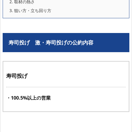
2.
取材の熱さ
3.
狙い方・立ち回り方
寿司投げ 激・寿司投げの公約内容
寿司投げ
・100.5%以上の営業