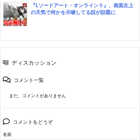
『Lソードアート・オンラインⅡ』、画面左上
の天気で何かを示唆してる説が話題に
ディスカッション
コメント一覧
まだ、コメントがありません
コメントをどうぞ
名前