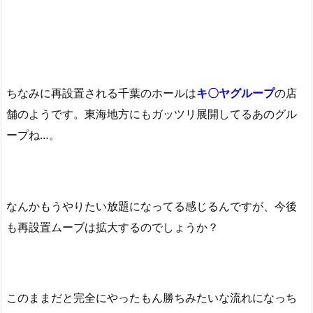
ちなみに再設置される千葉のホールは
キ〇ヤグループ
の店
舗のようです。東海地方にもガッツリ展開してるあのグル
ープね…。
なんかもうやりたい放題になってる感じるんですが、今後
も再設置ムーブは拡大するのでしょうか？
このままだと完全にやったもん勝ちみたいな流れになっち