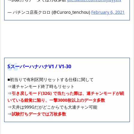
— パチンコ店長クロロ (@Curoro_tenchou)
February 6, 2021
SスーパーハナハナV1 / V1-30
■初当りで有利区間リセットする仕様に関して
⇒連チャンモード終了時もリセット
⇒
引き戻しモード(32G) で当たった際は、連チャンモードが続
いている錯覚に陥り、一撃3000枚以上のデータ多数
⇒天井は999Gだがどこからでも大連チャン可能
⇒
試験打ちデータでは万枚多数