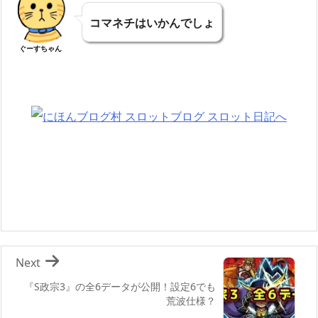
コマネチはいかんでしょ
ぐーすちゃん
Next
『S政宗3』の全6データが公開！設定6でも
荒波仕様？