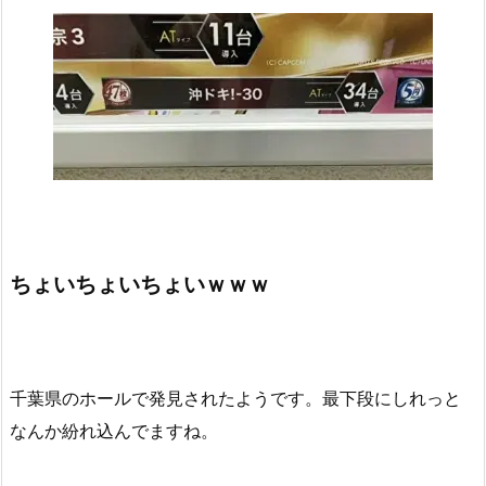
ちょいちょいちょいｗｗｗ
千葉県のホールで発見されたようです。最下段にしれっと
なんか紛れ込んでますね。