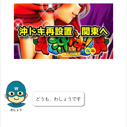
どうも、わしょうです
わしょう