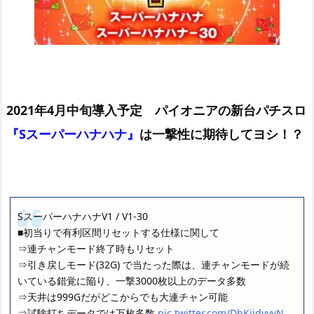
2021年4月中旬導入予定 パイオニアの新台パチスロ
『Sスーパーハナハナ』
は一撃性に期待してヨシ！？
SスーパーハナハナV1 / V1-30
■初当りで有利区間リセットする仕様に関して
⇒連チャンモード終了時もリセット
⇒引き戻しモード(32G) で当たった際は、連チャンモードが続
いている錯覚に陥り、一撃3000枚以上のデータ多数
⇒天井は999Gだがどこからでも大連チャン可能
⇒試験打ちデータでは万枚多数
pic.twitter.com/DhKjidyyvN