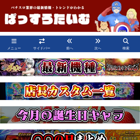
メニュー
サイドバー
前へ
次へ
検索