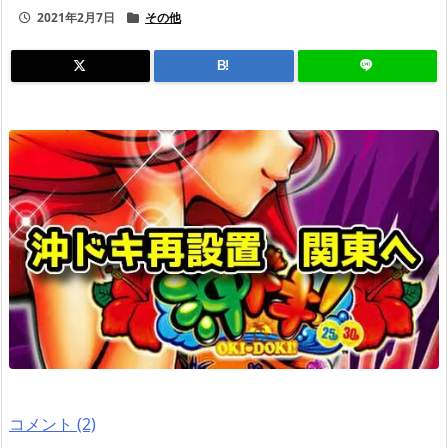
2021年2月7日
その他
B!
コメント (2)