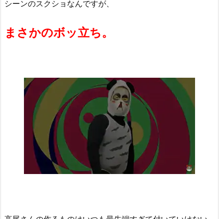
シーンのスクショなんですが、
まさかのボッ立ち。
高尾さんの作るものはいつも最先端すぎて付いていけない