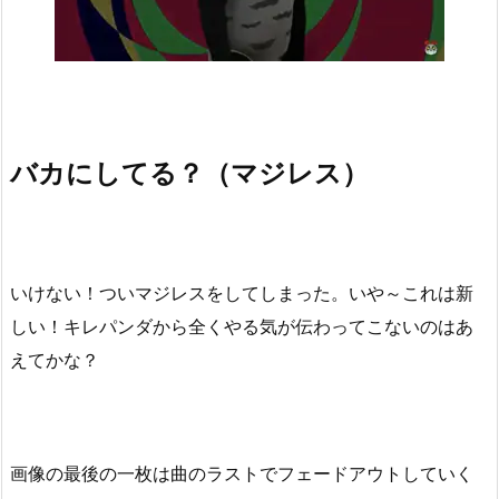
バカにしてる？（マジレス）
いけない！ついマジレスをしてしまった。いや～これは新
しい！キレパンダから全くやる気が伝わってこないのはあ
えてかな？
画像の最後の一枚は曲のラストでフェードアウトしていく