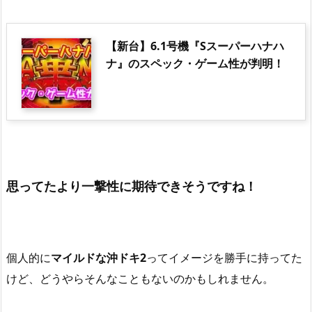
【新台】6.1号機『Sスーパーハナハ
ナ』のスペック・ゲーム性が判明！
思ってたより一撃性に期待できそうですね！
個人的に
マイルドな沖ドキ2
ってイメージを勝手に持ってた
けど、どうやらそんなこともないのかもしれません。