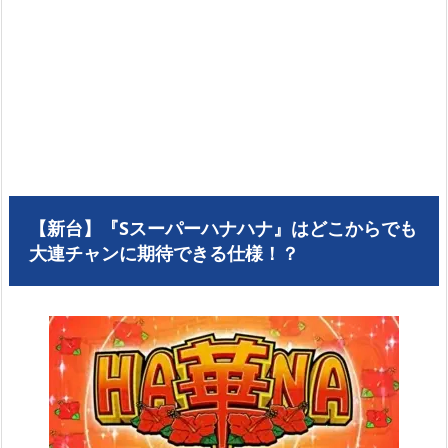
【新台】『Sスーパーハナハナ』はどこからでも
大連チャンに期待できる仕様！？