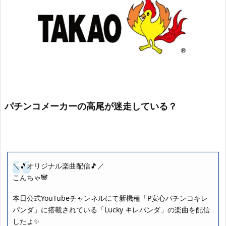
パチンコメーカーの高尾が迷走している？
＼🎵オリジナル楽曲配信🎵／
こんちゃ🐼
本日公式YouTubeチャンネルにて新機種「P安心パチンコキレ
パンダ」に搭載されている「Lucky キレパンダ」の楽曲を配信
したよ✨