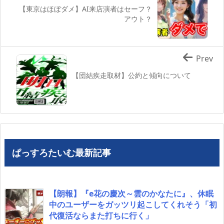
【東京はほぼダメ】AI来店演者はセーフ？
アウト？
Prev
【団結疾走取材】公約と傾向について
ぱっすろたいむ最新記事
【朗報】『e花の慶次～雲のかなたに』、休眠
中のユーザーをガッツリ起こしてくれそう「初
代復活ならまた打ちに行く」