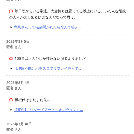
毎日朝からいる常連。大金持ちは思ってる以上にいる。いろんな階級
の人々が楽しめる娯楽なんだなって思う。
専業さんって職業聞かれたらなんて答え...
2026年8月5日
匿名 さん
100％以上の台しか打たない演者よりましだ
【理解不能】パチスロでリプレイ揃って...
2026年8月1日
匿名 さん
機械代はまだまだ先...
【事件】『Lソードアート・オンラインⅡ...
2026年7月30日
匿名 さん