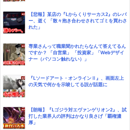
【悲報】某店の『Lからくりサーカス2』のレバ
ー、逝く 「散々抱き合わせされてゴミを買わさ
れた」
専業さんって職業聞かれたらなんて答えてるん
ですか？ 「自営業」 「投資家」「Webデザイ
ナー（パソコン触れない）」
『Lソードアート・オンラインⅡ』、画面左上
の天気で何かを示唆してる説が話題に
【朗報】『Lゴジラ対エヴァンゲリオン2』、試
打した業界人の評判はかなり良さげ「覇権濃
厚」