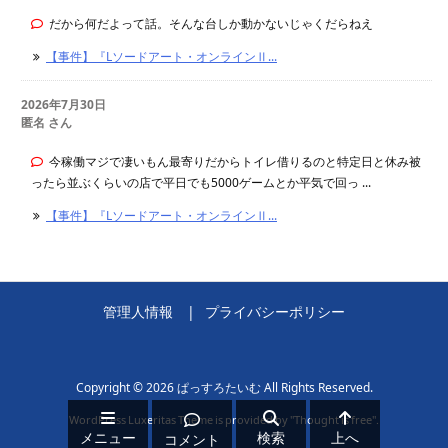
だから何だよって話。そんな台しか動かないじゃくだらねえ
【事件】『Lソードアート・オンラインⅡ...
2026年7月30日
匿名 さん
今稼働マジで凄いもん最寄りだからトイレ借りるのと特定日と休み被
ったら並ぶくらいの店で平日でも5000ゲームとか平気で回っ ...
【事件】『Lソードアート・オンラインⅡ...
管理人情報
プライバシーポリシー
Copyright ©
2026
ぱっすろたいむ
All Rights Reserved.
WordPress Luxeritas Theme is provided by "
Thought is free
".
メニュー
検索
上へ
コメント