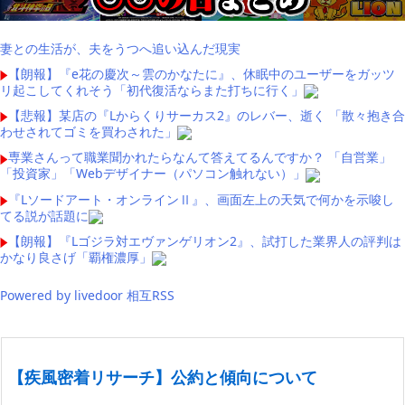
妻との生活が、夫をうつへ追い込んだ現実
【朗報】『e花の慶次～雲のかなたに』、休眠中のユーザーをガッツ
リ起こしてくれそう「初代復活ならまた打ちに行く」
【悲報】某店の『Lからくりサーカス2』のレバー、逝く 「散々抱き合
わせされてゴミを買わされた」
専業さんって職業聞かれたらなんて答えてるんですか？ 「自営業」
「投資家」「Webデザイナー（パソコン触れない）」
『Lソードアート・オンラインⅡ』、画面左上の天気で何かを示唆し
てる説が話題に
【朗報】『Lゴジラ対エヴァンゲリオン2』、試打した業界人の評判は
かなり良さげ「覇権濃厚」
Powered by livedoor 相互RSS
【疾風密着リサーチ】公約と傾向について