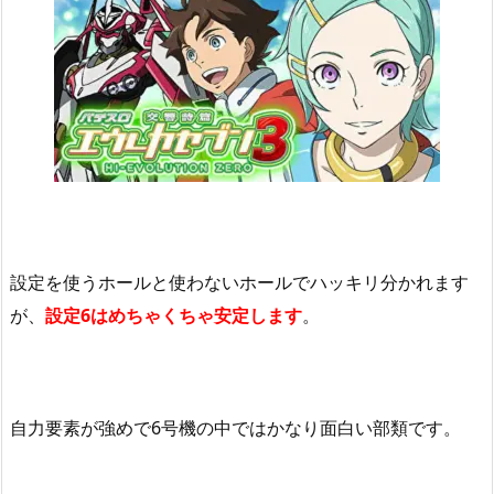
設定を使うホールと使わないホールでハッキリ分かれます
が、
設定
6
はめちゃくちゃ安定します
。
自力要素が強めで6
号機の中ではかなり面白い部類です。