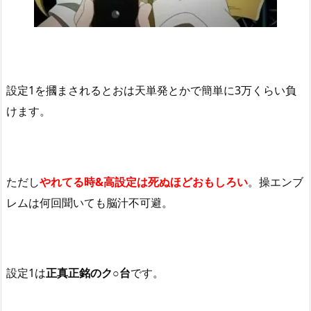
設定
1
を摑まされるとおは天単発とかで簡単に
3
万くらい負
けます。
ただし
やれてる時
&
高設定は死ぬほどおもしろい
。操エンブ
レムは何回聞いても脳汁不可避。
設定
1
は
正真正銘のク
○
台
です。