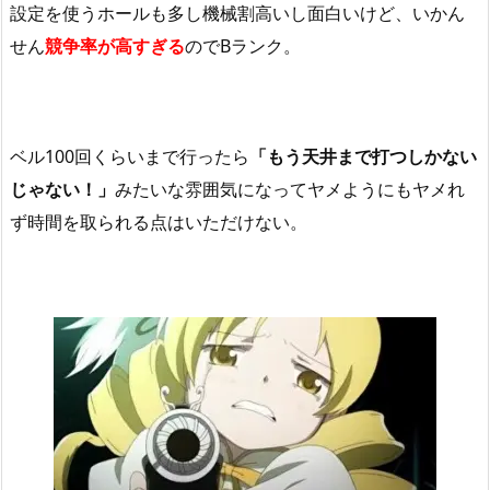
設定を使うホールも多し機械割高いし面白いけど、いかん
せん
競争率が高すぎる
ので
B
ランク。
ベル
100
回くらいまで行ったら
「もう天井まで打つしかない
じゃない！」
みたいな雰囲気になってヤメようにもヤメれ
ず時間を取られる点はいただけない。