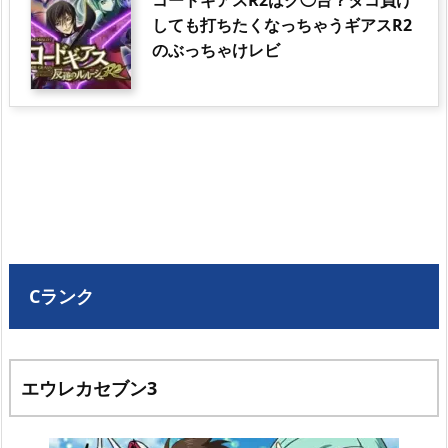
コードギアスR2はク◯台？タコ負け
しても打ちたくなっちゃうギアスR2
のぶっちゃけレビ
Cランク
エウレカセブン
3