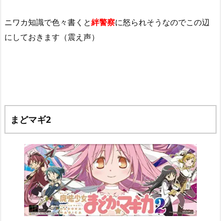
ニワカ知識で色々書くと
絆警察
に怒られそうなのでこの辺
にしておきます（震え声）
まどマギ2