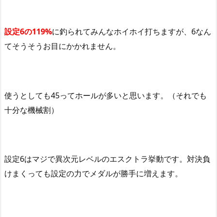
設定
6
の
119%
に釣られてみんなホイホイ打ちますが、
6
なん
てそうそうお目にかかれません。
使うとしても
45
ってホールが多いと思います。（それでも
十分な機械割）
設定
6
はマジで異次元レベルのエスクトラ挙動です。対決負
けまくっても設定の力でメダルが勝手に増えます。