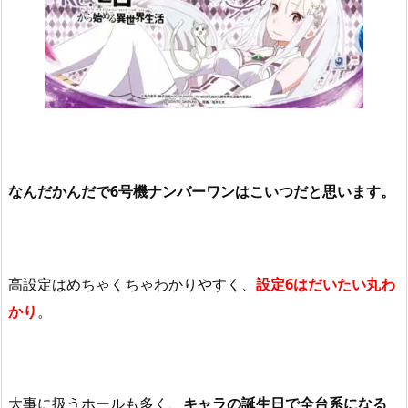
なんだかんだで
6
号機ナンバーワンはこいつだと思います。
高設定はめちゃくちゃわかりやすく、
設定
6
はだいたい丸わ
かり
。
大事に扱うホールも多く、
キャラの誕生日で全台系になる