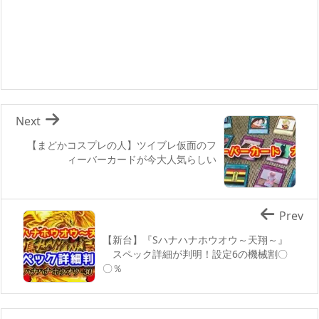
Next
【まどかコスプレの人】ツイブレ仮面のフ
ィーバーカードが今大人気らしい
Prev
【新台】『Sハナハナホウオウ～天翔～』
スペック詳細が判明！設定6の機械割〇
〇％