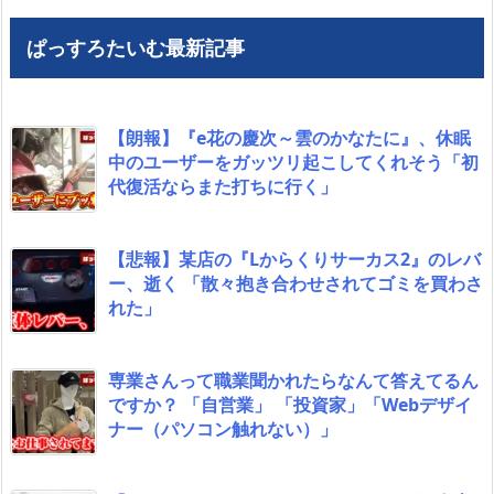
ぱっすろたいむ最新記事
【朗報】『e花の慶次～雲のかなたに』、休眠
中のユーザーをガッツリ起こしてくれそう「初
代復活ならまた打ちに行く」
【悲報】某店の『Lからくりサーカス2』のレバ
ー、逝く 「散々抱き合わせされてゴミを買わさ
れた」
専業さんって職業聞かれたらなんて答えてるん
ですか？ 「自営業」 「投資家」「Webデザイ
ナー（パソコン触れない）」