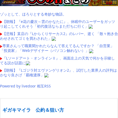
ゾッとして、ほろりとする奇妙な物語。
【朗報】『e花の慶次～雲のかなたに』、休眠中のユーザーをガッツ
リ起こしてくれそう「初代復活ならまた打ちに行く」
【悲報】某店の『Lからくりサーカス2』のレバー、逝く 「散々抱き合
わせされてゴミを買わされた」
専業さんって職業聞かれたらなんて答えてるんですか？ 「自営業」
「投資家」「Webデザイナー（パソコン触れない）」
『Lソードアート・オンラインⅡ』、画面左上の天気で何かを示唆し
てる説が話題に
【朗報】『Lゴジラ対エヴァンゲリオン2』、試打した業界人の評判は
かなり良さげ「覇権濃厚」
Powered by livedoor 相互RSS
ギガキマイラ 公約＆狙い方